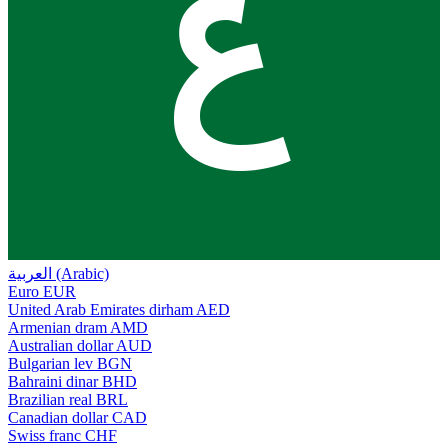
ع
العربية (Arabic)
Euro
EUR
United Arab Emirates dirham
AED
Armenian dram
AMD
Australian dollar
AUD
Bulgarian lev
BGN
Bahraini dinar
BHD
Brazilian real
BRL
Canadian dollar
CAD
Swiss franc
CHF