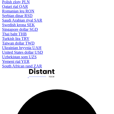
Polish zloty
PLN
Qatari rial
QAR
Romanian leu
RON
Serbian dinar
RSD
Saudi Arabian riyal
SAR
Swedish krona
SEK
Singapore dollar
SGD
Thai baht
THB
Turkish lira
TRY
Taiwan dollar
TWD
Ukrainian hryvnia
UAH
United States dollar
USD
Uzbekistan som
UZS
Yemeni rial
YER
South African rand
ZAR