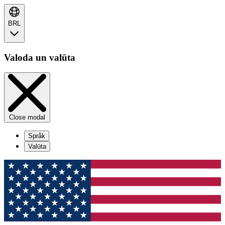
BRL
Valoda un valūta
Close modal
Språk
Valūta