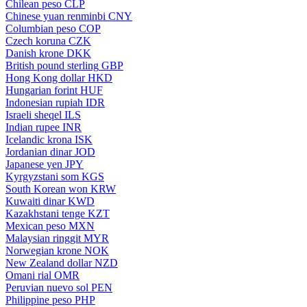
Chilean peso
CLP
Chinese yuan renminbi
CNY
Columbian peso
COP
Czech koruna
CZK
Danish krone
DKK
British pound sterling
GBP
Hong Kong dollar
HKD
Hungarian forint
HUF
Indonesian rupiah
IDR
Israeli sheqel
ILS
Indian rupee
INR
Icelandic krona
ISK
Jordanian dinar
JOD
Japanese yen
JPY
Kyrgyzstani som
KGS
South Korean won
KRW
Kuwaiti dinar
KWD
Kazakhstani tenge
KZT
Mexican peso
MXN
Malaysian ringgit
MYR
Norwegian krone
NOK
New Zealand dollar
NZD
Omani rial
OMR
Peruvian nuevo sol
PEN
Philippine peso
PHP