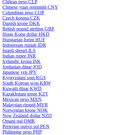
Chilean peso
CLP
Chinese yuan renminbi
CNY
Columbian peso
COP
Czech koruna
CZK
Danish krone
DKK
British pound sterling
GBP
Hong Kong dollar
HKD
Hungarian forint
HUF
Indonesian rupiah
IDR
Israeli sheqel
ILS
Indian rupee
INR
Icelandic krona
ISK
Jordanian dinar
JOD
Japanese yen
JPY
Kyrgyzstani som
KGS
South Korean won
KRW
Kuwaiti dinar
KWD
Kazakhstani tenge
KZT
Mexican peso
MXN
Malaysian ringgit
MYR
Norwegian krone
NOK
New Zealand dollar
NZD
Omani rial
OMR
Peruvian nuevo sol
PEN
Philippine peso
PHP