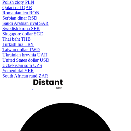
Polish zloty
PLN
Qatari rial
QAR
Romanian leu
RON
Serbian dinar
RSD
Saudi Arabian riyal
SAR
Swedish krona
SEK
Singapore dollar
SGD
Thai baht
THB
Turkish lira
TRY
Taiwan dollar
TWD
Ukrainian hryvnia
UAH
United States dollar
USD
Uzbekistan som
UZS
Yemeni rial
YER
South African rand
ZAR