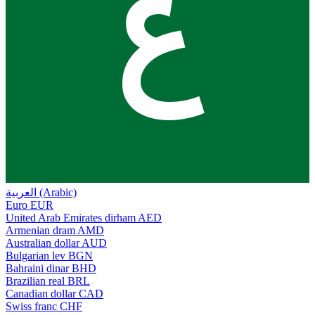
ع
العربية (Arabic)
Euro
EUR
United Arab Emirates dirham
AED
Armenian dram
AMD
Australian dollar
AUD
Bulgarian lev
BGN
Bahraini dinar
BHD
Brazilian real
BRL
Canadian dollar
CAD
Swiss franc
CHF