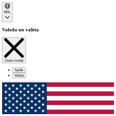
BRL
Valoda un valūta
Close modal
Språk
Valūta