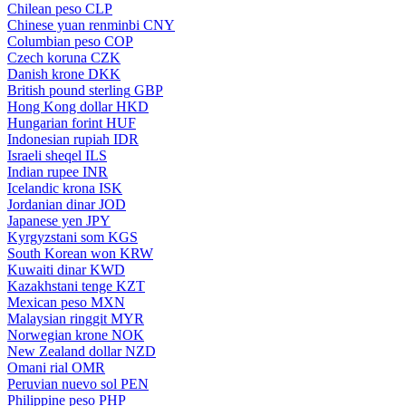
Chilean peso
CLP
Chinese yuan renminbi
CNY
Columbian peso
COP
Czech koruna
CZK
Danish krone
DKK
British pound sterling
GBP
Hong Kong dollar
HKD
Hungarian forint
HUF
Indonesian rupiah
IDR
Israeli sheqel
ILS
Indian rupee
INR
Icelandic krona
ISK
Jordanian dinar
JOD
Japanese yen
JPY
Kyrgyzstani som
KGS
South Korean won
KRW
Kuwaiti dinar
KWD
Kazakhstani tenge
KZT
Mexican peso
MXN
Malaysian ringgit
MYR
Norwegian krone
NOK
New Zealand dollar
NZD
Omani rial
OMR
Peruvian nuevo sol
PEN
Philippine peso
PHP