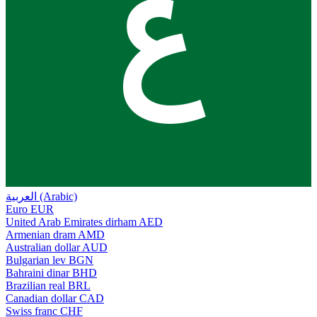
ع
العربية (Arabic)
Euro
EUR
United Arab Emirates dirham
AED
Armenian dram
AMD
Australian dollar
AUD
Bulgarian lev
BGN
Bahraini dinar
BHD
Brazilian real
BRL
Canadian dollar
CAD
Swiss franc
CHF