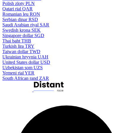
Polish zloty
PLN
Qatari rial
QAR
Romanian leu
RON
Serbian dinar
RSD
Saudi Arabian riyal
SAR
Swedish krona
SEK
Singapore dollar
SGD
Thai baht
THB
Turkish lira
TRY
Taiwan dollar
TWD
Ukrainian hryvnia
UAH
United States dollar
USD
Uzbekistan som
UZS
Yemeni rial
YER
South African rand
ZAR