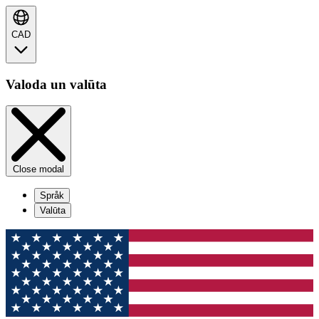
CAD
Valoda un valūta
Close modal
Språk
Valūta