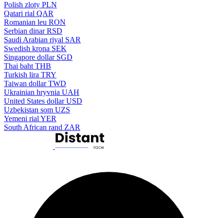
Polish zloty
PLN
Qatari rial
QAR
Romanian leu
RON
Serbian dinar
RSD
Saudi Arabian riyal
SAR
Swedish krona
SEK
Singapore dollar
SGD
Thai baht
THB
Turkish lira
TRY
Taiwan dollar
TWD
Ukrainian hryvnia
UAH
United States dollar
USD
Uzbekistan som
UZS
Yemeni rial
YER
South African rand
ZAR