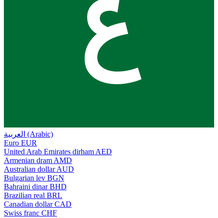
ع
العربية (Arabic)
Euro
EUR
United Arab Emirates dirham
AED
Armenian dram
AMD
Australian dollar
AUD
Bulgarian lev
BGN
Bahraini dinar
BHD
Brazilian real
BRL
Canadian dollar
CAD
Swiss franc
CHF