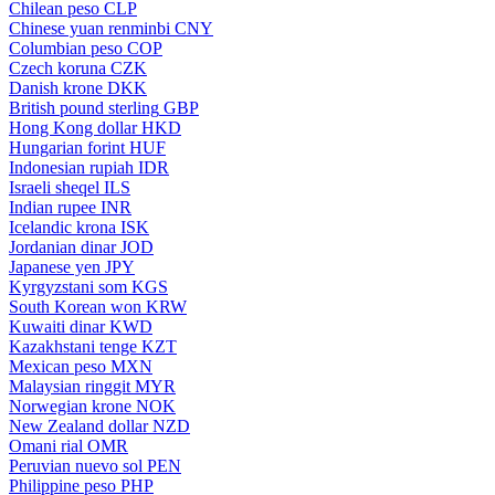
Chilean peso
CLP
Chinese yuan renminbi
CNY
Columbian peso
COP
Czech koruna
CZK
Danish krone
DKK
British pound sterling
GBP
Hong Kong dollar
HKD
Hungarian forint
HUF
Indonesian rupiah
IDR
Israeli sheqel
ILS
Indian rupee
INR
Icelandic krona
ISK
Jordanian dinar
JOD
Japanese yen
JPY
Kyrgyzstani som
KGS
South Korean won
KRW
Kuwaiti dinar
KWD
Kazakhstani tenge
KZT
Mexican peso
MXN
Malaysian ringgit
MYR
Norwegian krone
NOK
New Zealand dollar
NZD
Omani rial
OMR
Peruvian nuevo sol
PEN
Philippine peso
PHP