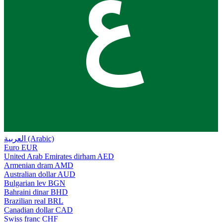
ع
العربية (Arabic)
Euro
EUR
United Arab Emirates dirham
AED
Armenian dram
AMD
Australian dollar
AUD
Bulgarian lev
BGN
Bahraini dinar
BHD
Brazilian real
BRL
Canadian dollar
CAD
Swiss franc
CHF