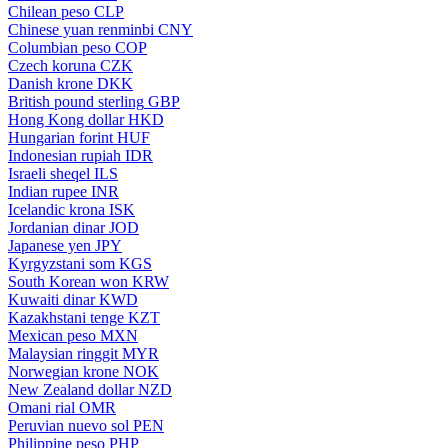
Chilean peso
CLP
Chinese yuan renminbi
CNY
Columbian peso
COP
Czech koruna
CZK
Danish krone
DKK
British pound sterling
GBP
Hong Kong dollar
HKD
Hungarian forint
HUF
Indonesian rupiah
IDR
Israeli sheqel
ILS
Indian rupee
INR
Icelandic krona
ISK
Jordanian dinar
JOD
Japanese yen
JPY
Kyrgyzstani som
KGS
South Korean won
KRW
Kuwaiti dinar
KWD
Kazakhstani tenge
KZT
Mexican peso
MXN
Malaysian ringgit
MYR
Norwegian krone
NOK
New Zealand dollar
NZD
Omani rial
OMR
Peruvian nuevo sol
PEN
Philippine peso
PHP