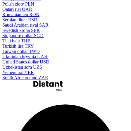
Polish zloty
PLN
Qatari rial
QAR
Romanian leu
RON
Serbian dinar
RSD
Saudi Arabian riyal
SAR
Swedish krona
SEK
Singapore dollar
SGD
Thai baht
THB
Turkish lira
TRY
Taiwan dollar
TWD
Ukrainian hryvnia
UAH
United States dollar
USD
Uzbekistan som
UZS
Yemeni rial
YER
South African rand
ZAR