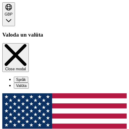
GBP
Valoda un valūta
Close modal
Språk
Valūta