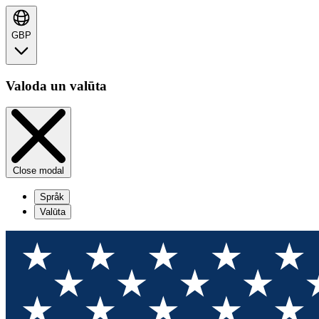
GBP
Valoda un valūta
Close modal
Språk
Valūta