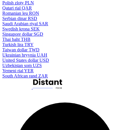
Polish zloty
PLN
Qatari rial
QAR
Romanian leu
RON
Serbian dinar
RSD
Saudi Arabian riyal
SAR
Swedish krona
SEK
Singapore dollar
SGD
Thai baht
THB
Turkish lira
TRY
Taiwan dollar
TWD
Ukrainian hryvnia
UAH
United States dollar
USD
Uzbekistan som
UZS
Yemeni rial
YER
South African rand
ZAR