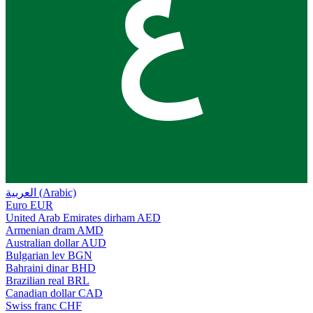
ع
العربية (Arabic)
Euro
EUR
United Arab Emirates dirham
AED
Armenian dram
AMD
Australian dollar
AUD
Bulgarian lev
BGN
Bahraini dinar
BHD
Brazilian real
BRL
Canadian dollar
CAD
Swiss franc
CHF