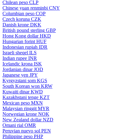
Chilean peso
CLP
Chinese yuan renminbi
CNY
Columbian peso
COP
Czech koruna
CZK
Danish krone
DKK
British pound sterling
GBP
Hong Kong dollar
HKD
Hungarian forint
HUF
Indonesian rupiah
IDR
Israeli sheqel
ILS
Indian rupee
INR
Icelandic krona
ISK
Jordanian dinar
JOD
Japanese yen
JPY
Kyrgyzstani som
KGS
South Korean won
KRW
Kuwaiti dinar
KWD
Kazakhstani tenge
KZT
Mexican peso
MXN
Malaysian ringgit
MYR
Norwegian krone
NOK
New Zealand dollar
NZD
Omani rial
OMR
Peruvian nuevo sol
PEN
Philippine peso
PHP