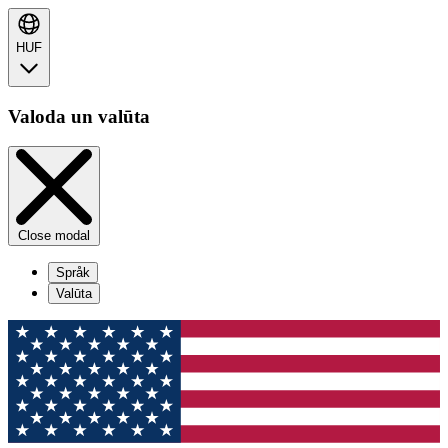
HUF
Valoda un valūta
Close modal
Språk
Valūta