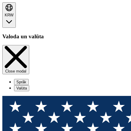
KRW
Valoda un valūta
Close modal
Språk
Valūta