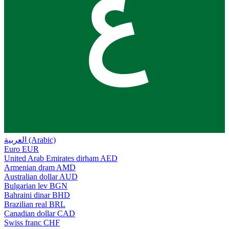
ع
العربية (Arabic)
Euro
EUR
United Arab Emirates dirham
AED
Armenian dram
AMD
Australian dollar
AUD
Bulgarian lev
BGN
Bahraini dinar
BHD
Brazilian real
BRL
Canadian dollar
CAD
Swiss franc
CHF