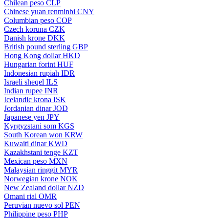
Chilean peso
CLP
Chinese yuan renminbi
CNY
Columbian peso
COP
Czech koruna
CZK
Danish krone
DKK
British pound sterling
GBP
Hong Kong dollar
HKD
Hungarian forint
HUF
Indonesian rupiah
IDR
Israeli sheqel
ILS
Indian rupee
INR
Icelandic krona
ISK
Jordanian dinar
JOD
Japanese yen
JPY
Kyrgyzstani som
KGS
South Korean won
KRW
Kuwaiti dinar
KWD
Kazakhstani tenge
KZT
Mexican peso
MXN
Malaysian ringgit
MYR
Norwegian krone
NOK
New Zealand dollar
NZD
Omani rial
OMR
Peruvian nuevo sol
PEN
Philippine peso
PHP