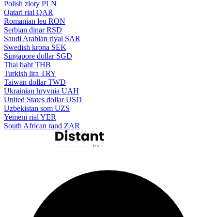
Polish zloty
PLN
Qatari rial
QAR
Romanian leu
RON
Serbian dinar
RSD
Saudi Arabian riyal
SAR
Swedish krona
SEK
Singapore dollar
SGD
Thai baht
THB
Turkish lira
TRY
Taiwan dollar
TWD
Ukrainian hryvnia
UAH
United States dollar
USD
Uzbekistan som
UZS
Yemeni rial
YER
South African rand
ZAR