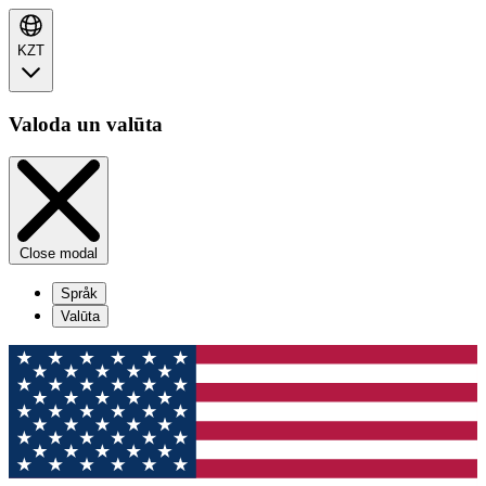
KZT
Valoda un valūta
Close modal
Språk
Valūta