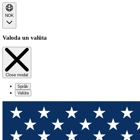
NOK
Valoda un valūta
Close modal
Språk
Valūta