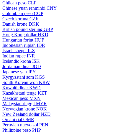
Chilean peso
CLP
Chinese yuan renminbi
CNY
Columbian peso
COP
Czech koruna
CZK
Danish krone
DKK
British pound sterling
GBP
Hong Kong dollar
HKD
Hungarian forint
HUF
Indonesian rupiah
IDR
Israeli sheqel
ILS
Indian rupee
INR
Icelandic krona
ISK
Jordanian dinar
JOD
Japanese yen
JPY
Kyrgyzstani som
KGS
South Korean won
KRW
Kuwaiti dinar
KWD
Kazakhstani tenge
KZT
Mexican peso
MXN
Malaysian ringgit
MYR
Norwegian krone
NOK
New Zealand dollar
NZD
Omani rial
OMR
Peruvian nuevo sol
PEN
Philippine peso
PHP