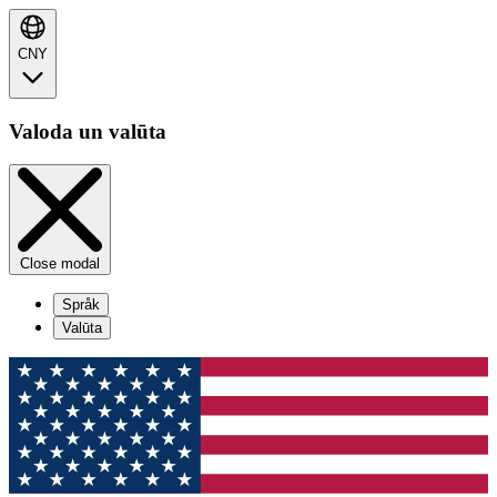
CNY
Valoda un valūta
Close modal
Språk
Valūta