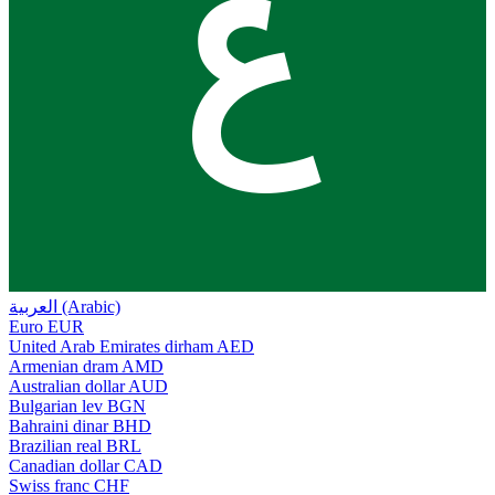
ع
العربية (Arabic)
Euro
EUR
United Arab Emirates dirham
AED
Armenian dram
AMD
Australian dollar
AUD
Bulgarian lev
BGN
Bahraini dinar
BHD
Brazilian real
BRL
Canadian dollar
CAD
Swiss franc
CHF