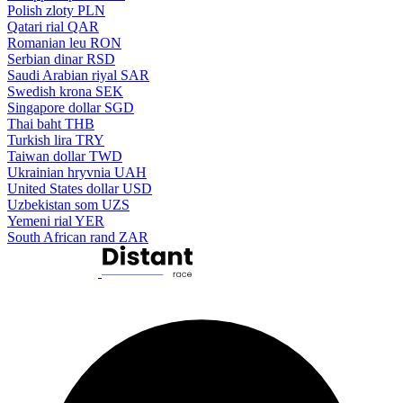
Polish zloty
PLN
Qatari rial
QAR
Romanian leu
RON
Serbian dinar
RSD
Saudi Arabian riyal
SAR
Swedish krona
SEK
Singapore dollar
SGD
Thai baht
THB
Turkish lira
TRY
Taiwan dollar
TWD
Ukrainian hryvnia
UAH
United States dollar
USD
Uzbekistan som
UZS
Yemeni rial
YER
South African rand
ZAR