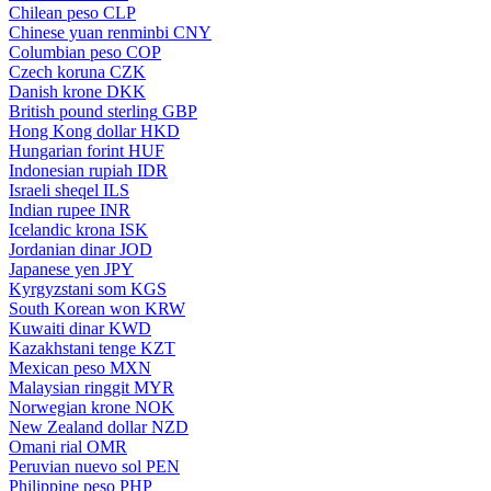
Chilean peso
CLP
Chinese yuan renminbi
CNY
Columbian peso
COP
Czech koruna
CZK
Danish krone
DKK
British pound sterling
GBP
Hong Kong dollar
HKD
Hungarian forint
HUF
Indonesian rupiah
IDR
Israeli sheqel
ILS
Indian rupee
INR
Icelandic krona
ISK
Jordanian dinar
JOD
Japanese yen
JPY
Kyrgyzstani som
KGS
South Korean won
KRW
Kuwaiti dinar
KWD
Kazakhstani tenge
KZT
Mexican peso
MXN
Malaysian ringgit
MYR
Norwegian krone
NOK
New Zealand dollar
NZD
Omani rial
OMR
Peruvian nuevo sol
PEN
Philippine peso
PHP