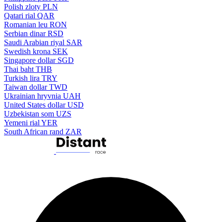
Polish zloty
PLN
Qatari rial
QAR
Romanian leu
RON
Serbian dinar
RSD
Saudi Arabian riyal
SAR
Swedish krona
SEK
Singapore dollar
SGD
Thai baht
THB
Turkish lira
TRY
Taiwan dollar
TWD
Ukrainian hryvnia
UAH
United States dollar
USD
Uzbekistan som
UZS
Yemeni rial
YER
South African rand
ZAR