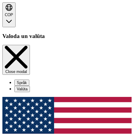
COP
Valoda un valūta
Close modal
Språk
Valūta