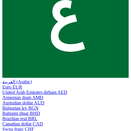
ع
العربية (Arabic)
Euro
EUR
United Arab Emirates dirham
AED
Armenian dram
AMD
Australian dollar
AUD
Bulgarian lev
BGN
Bahraini dinar
BHD
Brazilian real
BRL
Canadian dollar
CAD
Swiss franc
CHF