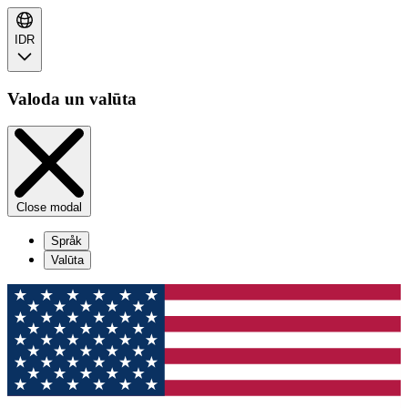
IDR
Valoda un valūta
Close modal
Språk
Valūta