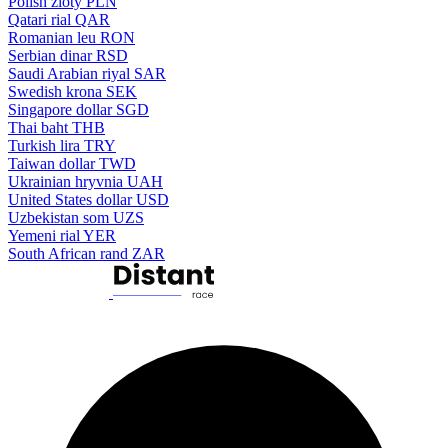
Polish zloty
PLN
Qatari rial
QAR
Romanian leu
RON
Serbian dinar
RSD
Saudi Arabian riyal
SAR
Swedish krona
SEK
Singapore dollar
SGD
Thai baht
THB
Turkish lira
TRY
Taiwan dollar
TWD
Ukrainian hryvnia
UAH
United States dollar
USD
Uzbekistan som
UZS
Yemeni rial
YER
South African rand
ZAR