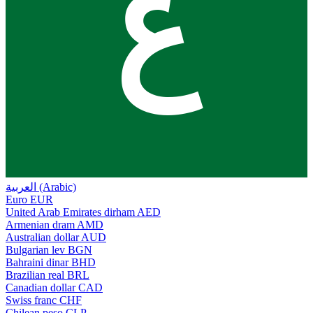
ع
العربية (Arabic)
Euro
EUR
United Arab Emirates dirham
AED
Armenian dram
AMD
Australian dollar
AUD
Bulgarian lev
BGN
Bahraini dinar
BHD
Brazilian real
BRL
Canadian dollar
CAD
Swiss franc
CHF
Chilean peso
CLP