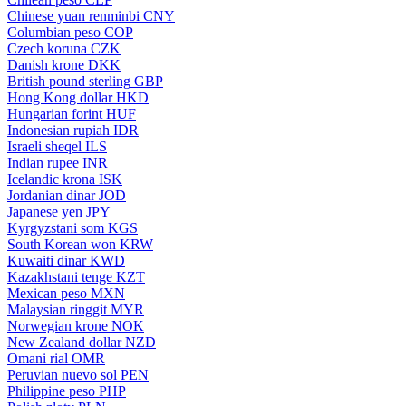
Chinese yuan renminbi
CNY
Columbian peso
COP
Czech koruna
CZK
Danish krone
DKK
British pound sterling
GBP
Hong Kong dollar
HKD
Hungarian forint
HUF
Indonesian rupiah
IDR
Israeli sheqel
ILS
Indian rupee
INR
Icelandic krona
ISK
Jordanian dinar
JOD
Japanese yen
JPY
Kyrgyzstani som
KGS
South Korean won
KRW
Kuwaiti dinar
KWD
Kazakhstani tenge
KZT
Mexican peso
MXN
Malaysian ringgit
MYR
Norwegian krone
NOK
New Zealand dollar
NZD
Omani rial
OMR
Peruvian nuevo sol
PEN
Philippine peso
PHP