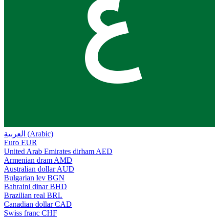
ع
العربية (Arabic)
Euro
EUR
United Arab Emirates dirham
AED
Armenian dram
AMD
Australian dollar
AUD
Bulgarian lev
BGN
Bahraini dinar
BHD
Brazilian real
BRL
Canadian dollar
CAD
Swiss franc
CHF