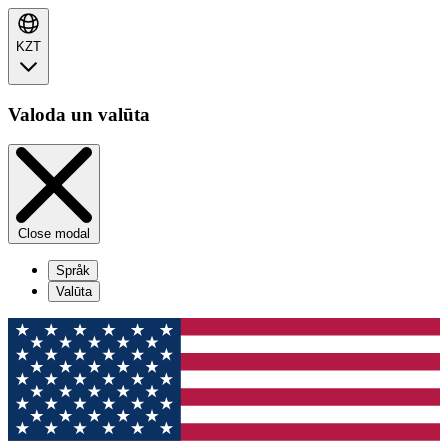
KZT
Valoda un valūta
Close modal
Språk
Valūta