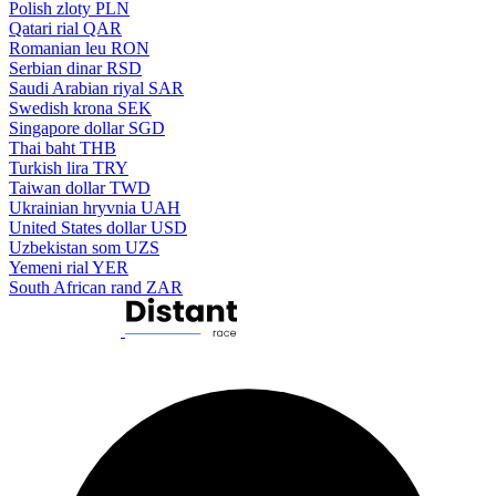
Polish zloty
PLN
Qatari rial
QAR
Romanian leu
RON
Serbian dinar
RSD
Saudi Arabian riyal
SAR
Swedish krona
SEK
Singapore dollar
SGD
Thai baht
THB
Turkish lira
TRY
Taiwan dollar
TWD
Ukrainian hryvnia
UAH
United States dollar
USD
Uzbekistan som
UZS
Yemeni rial
YER
South African rand
ZAR