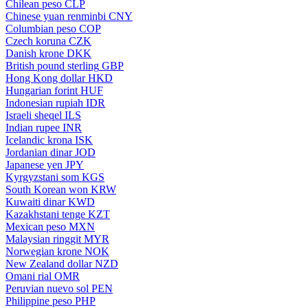
Chilean peso
CLP
Chinese yuan renminbi
CNY
Columbian peso
COP
Czech koruna
CZK
Danish krone
DKK
British pound sterling
GBP
Hong Kong dollar
HKD
Hungarian forint
HUF
Indonesian rupiah
IDR
Israeli sheqel
ILS
Indian rupee
INR
Icelandic krona
ISK
Jordanian dinar
JOD
Japanese yen
JPY
Kyrgyzstani som
KGS
South Korean won
KRW
Kuwaiti dinar
KWD
Kazakhstani tenge
KZT
Mexican peso
MXN
Malaysian ringgit
MYR
Norwegian krone
NOK
New Zealand dollar
NZD
Omani rial
OMR
Peruvian nuevo sol
PEN
Philippine peso
PHP