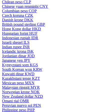
Chilean peso
CLP
Chinese yuan renminbi
CNY
Columbian peso
COP
Czech koruna
CZK
Danish krone
DKK
British pound sterling
GBP
Hong Kong dollar
HKD
Hungarian forint
HUF
Indonesian rupiah
IDR
Israeli sheqel
ILS
Indian rupee
INR
Icelandic krona
ISK
Jordanian dinar
JOD
Japanese yen
JPY
Kyrgyzstani som
KGS
South Korean won
KRW
Kuwaiti dinar
KWD
Kazakhstani tenge
KZT
Mexican peso
MXN
Malaysian ringgit
MYR
Norwegian krone
NOK
New Zealand dollar
NZD
Omani rial
OMR
Peruvian nuevo sol
PEN
Philippine peso
PHP