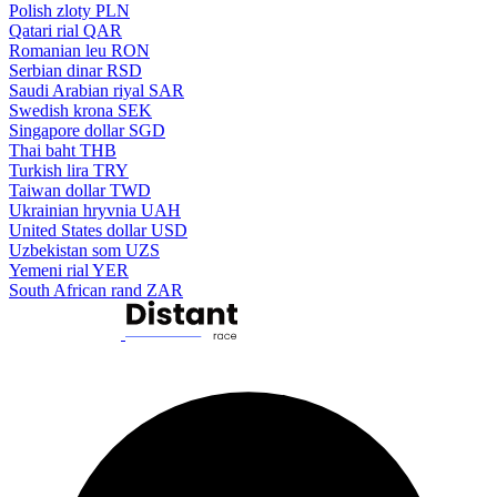
Polish zloty
PLN
Qatari rial
QAR
Romanian leu
RON
Serbian dinar
RSD
Saudi Arabian riyal
SAR
Swedish krona
SEK
Singapore dollar
SGD
Thai baht
THB
Turkish lira
TRY
Taiwan dollar
TWD
Ukrainian hryvnia
UAH
United States dollar
USD
Uzbekistan som
UZS
Yemeni rial
YER
South African rand
ZAR