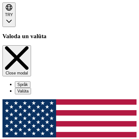
TRY
Valoda un valūta
Close modal
Språk
Valūta