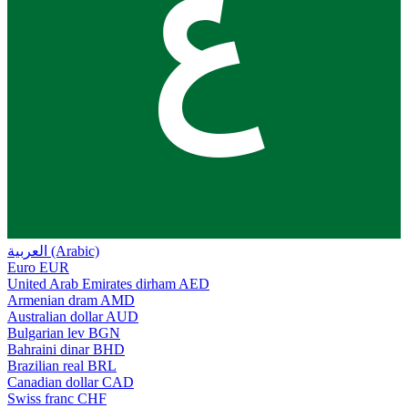
ع
العربية (Arabic)
Euro
EUR
United Arab Emirates dirham
AED
Armenian dram
AMD
Australian dollar
AUD
Bulgarian lev
BGN
Bahraini dinar
BHD
Brazilian real
BRL
Canadian dollar
CAD
Swiss franc
CHF