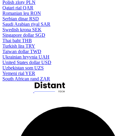
Polish zloty
PLN
Qatari rial
QAR
Romanian leu
RON
Serbian dinar
RSD
Saudi Arabian riyal
SAR
Swedish krona
SEK
Singapore dollar
SGD
Thai baht
THB
Turkish lira
TRY
Taiwan dollar
TWD
Ukrainian hryvnia
UAH
United States dollar
USD
Uzbekistan som
UZS
Yemeni rial
YER
South African rand
ZAR