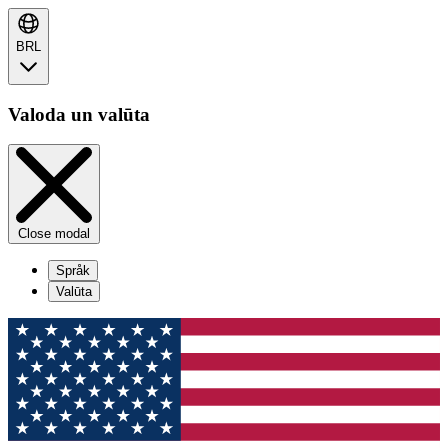
BRL
Valoda un valūta
Close modal
Språk
Valūta