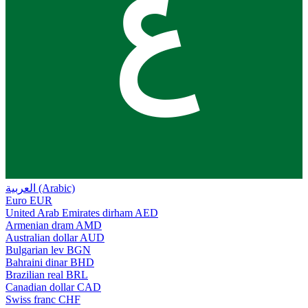
ع
العربية (Arabic)
Euro
EUR
United Arab Emirates dirham
AED
Armenian dram
AMD
Australian dollar
AUD
Bulgarian lev
BGN
Bahraini dinar
BHD
Brazilian real
BRL
Canadian dollar
CAD
Swiss franc
CHF