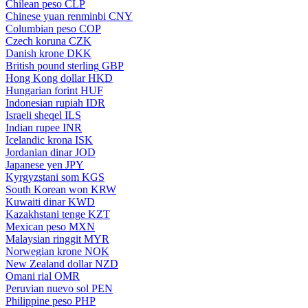
Chilean peso
CLP
Chinese yuan renminbi
CNY
Columbian peso
COP
Czech koruna
CZK
Danish krone
DKK
British pound sterling
GBP
Hong Kong dollar
HKD
Hungarian forint
HUF
Indonesian rupiah
IDR
Israeli sheqel
ILS
Indian rupee
INR
Icelandic krona
ISK
Jordanian dinar
JOD
Japanese yen
JPY
Kyrgyzstani som
KGS
South Korean won
KRW
Kuwaiti dinar
KWD
Kazakhstani tenge
KZT
Mexican peso
MXN
Malaysian ringgit
MYR
Norwegian krone
NOK
New Zealand dollar
NZD
Omani rial
OMR
Peruvian nuevo sol
PEN
Philippine peso
PHP