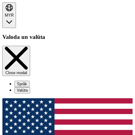
MYR
Valoda un valūta
Close modal
Språk
Valūta