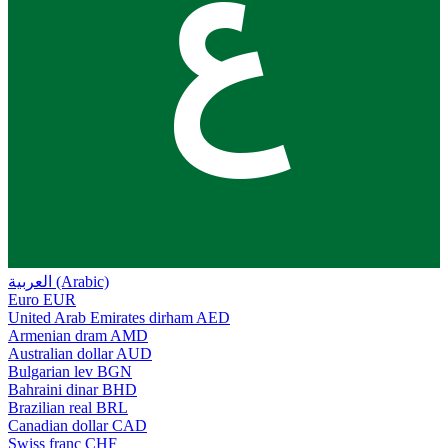
ع
العربية (Arabic)
Euro
EUR
United Arab Emirates dirham
AED
Armenian dram
AMD
Australian dollar
AUD
Bulgarian lev
BGN
Bahraini dinar
BHD
Brazilian real
BRL
Canadian dollar
CAD
Swiss franc
CHF