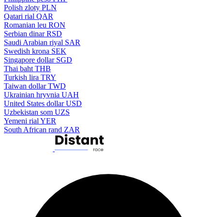
Polish zloty
PLN
Qatari rial
QAR
Romanian leu
RON
Serbian dinar
RSD
Saudi Arabian riyal
SAR
Swedish krona
SEK
Singapore dollar
SGD
Thai baht
THB
Turkish lira
TRY
Taiwan dollar
TWD
Ukrainian hryvnia
UAH
United States dollar
USD
Uzbekistan som
UZS
Yemeni rial
YER
South African rand
ZAR