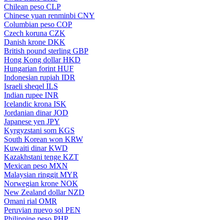
Chilean peso
CLP
Chinese yuan renminbi
CNY
Columbian peso
COP
Czech koruna
CZK
Danish krone
DKK
British pound sterling
GBP
Hong Kong dollar
HKD
Hungarian forint
HUF
Indonesian rupiah
IDR
Israeli sheqel
ILS
Indian rupee
INR
Icelandic krona
ISK
Jordanian dinar
JOD
Japanese yen
JPY
Kyrgyzstani som
KGS
South Korean won
KRW
Kuwaiti dinar
KWD
Kazakhstani tenge
KZT
Mexican peso
MXN
Malaysian ringgit
MYR
Norwegian krone
NOK
New Zealand dollar
NZD
Omani rial
OMR
Peruvian nuevo sol
PEN
Philippine peso
PHP