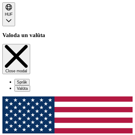
HUF
Valoda un valūta
Close modal
Språk
Valūta