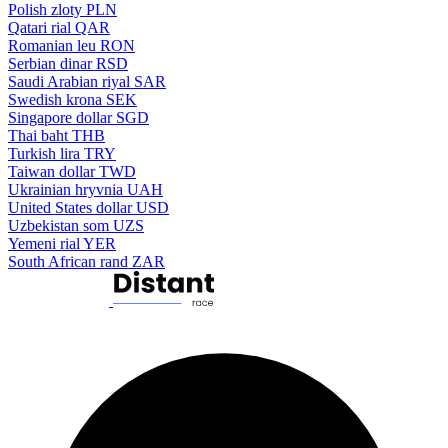
Polish zloty
PLN
Qatari rial
QAR
Romanian leu
RON
Serbian dinar
RSD
Saudi Arabian riyal
SAR
Swedish krona
SEK
Singapore dollar
SGD
Thai baht
THB
Turkish lira
TRY
Taiwan dollar
TWD
Ukrainian hryvnia
UAH
United States dollar
USD
Uzbekistan som
UZS
Yemeni rial
YER
South African rand
ZAR