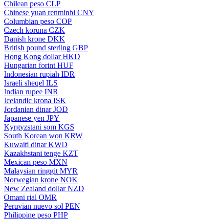
Chilean peso
CLP
Chinese yuan renminbi
CNY
Columbian peso
COP
Czech koruna
CZK
Danish krone
DKK
British pound sterling
GBP
Hong Kong dollar
HKD
Hungarian forint
HUF
Indonesian rupiah
IDR
Israeli sheqel
ILS
Indian rupee
INR
Icelandic krona
ISK
Jordanian dinar
JOD
Japanese yen
JPY
Kyrgyzstani som
KGS
South Korean won
KRW
Kuwaiti dinar
KWD
Kazakhstani tenge
KZT
Mexican peso
MXN
Malaysian ringgit
MYR
Norwegian krone
NOK
New Zealand dollar
NZD
Omani rial
OMR
Peruvian nuevo sol
PEN
Philippine peso
PHP