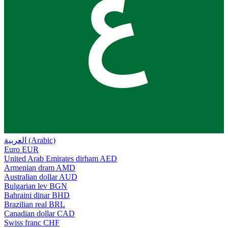
ع
العربية (Arabic)
Euro
EUR
United Arab Emirates dirham
AED
Armenian dram
AMD
Australian dollar
AUD
Bulgarian lev
BGN
Bahraini dinar
BHD
Brazilian real
BRL
Canadian dollar
CAD
Swiss franc
CHF