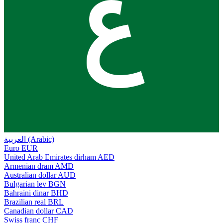
ع
العربية (Arabic)
Euro
EUR
United Arab Emirates dirham
AED
Armenian dram
AMD
Australian dollar
AUD
Bulgarian lev
BGN
Bahraini dinar
BHD
Brazilian real
BRL
Canadian dollar
CAD
Swiss franc
CHF