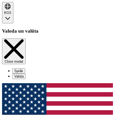
KGS
Valoda un valūta
Close modal
Språk
Valūta