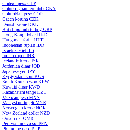
Chilean peso
CLP
Chinese yuan renminbi
CNY
Columbian peso
COP
Czech koruna
CZK
Danish krone
DKK
British pound sterling
GBP
Hong Kong dollar
HKD
Hungarian forint
HUF
Indonesian rupiah
IDR
Israeli sheqel
ILS
Indian rupee
INR
Icelandic krona
ISK
Jordanian dinar
JOD
Japanese yen
JPY
Kyrgyzstani som
KGS
South Korean won
KRW
Kuwaiti dinar
KWD
Kazakhstani tenge
KZT
Mexican peso
MXN
Malaysian ringgit
MYR
Norwegian krone
NOK
New Zealand dollar
NZD
Omani rial
OMR
Peruvian nuevo sol
PEN
Philippine peso
PHP