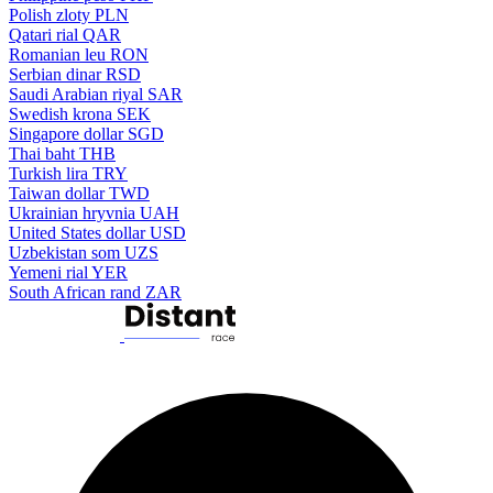
Polish zloty
PLN
Qatari rial
QAR
Romanian leu
RON
Serbian dinar
RSD
Saudi Arabian riyal
SAR
Swedish krona
SEK
Singapore dollar
SGD
Thai baht
THB
Turkish lira
TRY
Taiwan dollar
TWD
Ukrainian hryvnia
UAH
United States dollar
USD
Uzbekistan som
UZS
Yemeni rial
YER
South African rand
ZAR