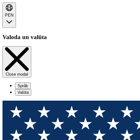
PEN
Valoda un valūta
Close modal
Språk
Valūta