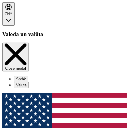
CNY
Valoda un valūta
Close modal
Språk
Valūta