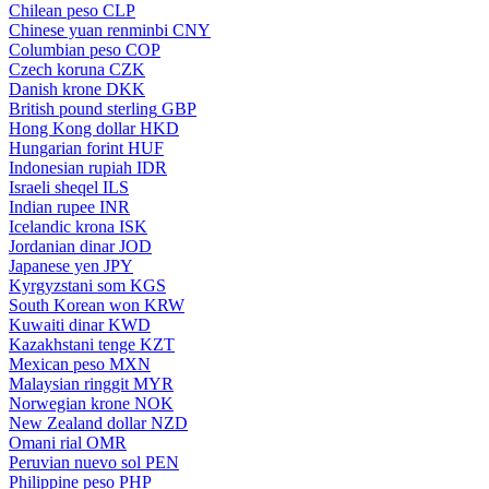
Chilean peso
CLP
Chinese yuan renminbi
CNY
Columbian peso
COP
Czech koruna
CZK
Danish krone
DKK
British pound sterling
GBP
Hong Kong dollar
HKD
Hungarian forint
HUF
Indonesian rupiah
IDR
Israeli sheqel
ILS
Indian rupee
INR
Icelandic krona
ISK
Jordanian dinar
JOD
Japanese yen
JPY
Kyrgyzstani som
KGS
South Korean won
KRW
Kuwaiti dinar
KWD
Kazakhstani tenge
KZT
Mexican peso
MXN
Malaysian ringgit
MYR
Norwegian krone
NOK
New Zealand dollar
NZD
Omani rial
OMR
Peruvian nuevo sol
PEN
Philippine peso
PHP