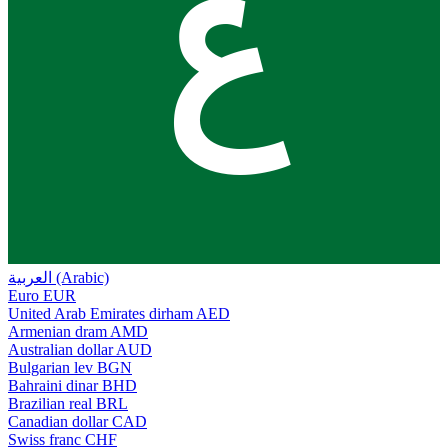
ع
العربية (Arabic)
Euro
EUR
United Arab Emirates dirham
AED
Armenian dram
AMD
Australian dollar
AUD
Bulgarian lev
BGN
Bahraini dinar
BHD
Brazilian real
BRL
Canadian dollar
CAD
Swiss franc
CHF