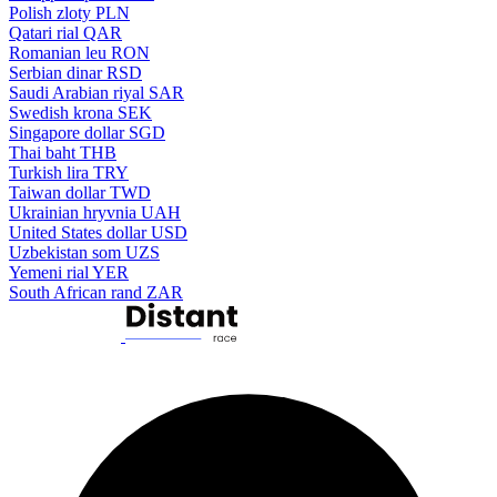
Polish zloty
PLN
Qatari rial
QAR
Romanian leu
RON
Serbian dinar
RSD
Saudi Arabian riyal
SAR
Swedish krona
SEK
Singapore dollar
SGD
Thai baht
THB
Turkish lira
TRY
Taiwan dollar
TWD
Ukrainian hryvnia
UAH
United States dollar
USD
Uzbekistan som
UZS
Yemeni rial
YER
South African rand
ZAR