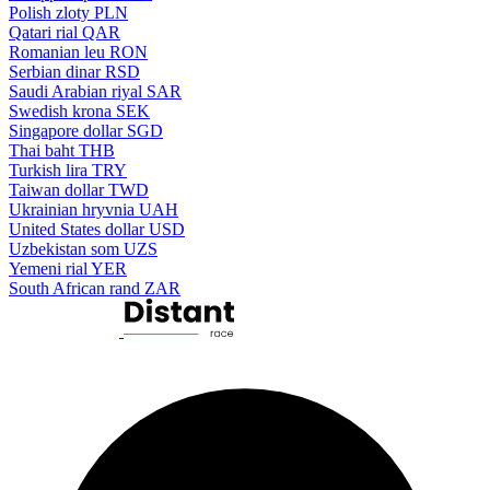
Polish zloty
PLN
Qatari rial
QAR
Romanian leu
RON
Serbian dinar
RSD
Saudi Arabian riyal
SAR
Swedish krona
SEK
Singapore dollar
SGD
Thai baht
THB
Turkish lira
TRY
Taiwan dollar
TWD
Ukrainian hryvnia
UAH
United States dollar
USD
Uzbekistan som
UZS
Yemeni rial
YER
South African rand
ZAR