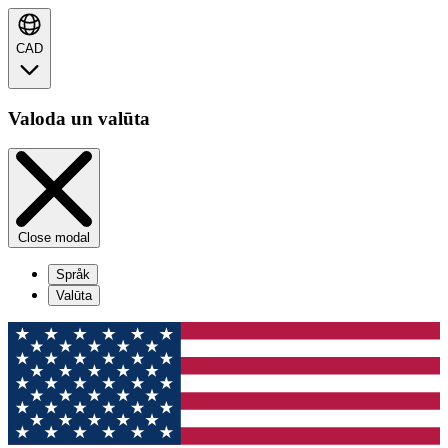
CAD
Valoda un valūta
Close modal
Språk
Valūta