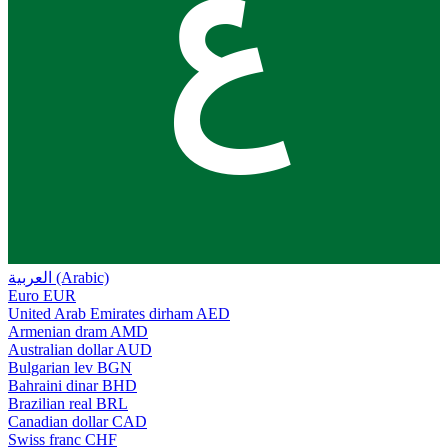
ع
العربية (Arabic)
Euro
EUR
United Arab Emirates dirham
AED
Armenian dram
AMD
Australian dollar
AUD
Bulgarian lev
BGN
Bahraini dinar
BHD
Brazilian real
BRL
Canadian dollar
CAD
Swiss franc
CHF