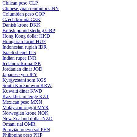
Chilean peso
CLP
Chinese yuan renminbi
CNY
Columbian peso
COP
Czech koruna
CZK
Danish krone
DKK
British pound sterling
GBP
Hong Kong dollar
HKD
Hungarian forint
HUF
Indonesian rupiah
IDR
Israeli sheqel
ILS
Indian rupee
INR
Icelandic krona
ISK
Jordanian dinar
JOD
Japanese yen
JPY
Kyrgyzstani som
KGS
South Korean won
KRW
Kuwaiti dinar
KWD
Kazakhstani tenge
KZT
Mexican peso
MXN
Malaysian ringgit
MYR
Norwegian krone
NOK
New Zealand dollar
NZD
Omani rial
OMR
Peruvian nuevo sol
PEN
Philippine peso
PHP