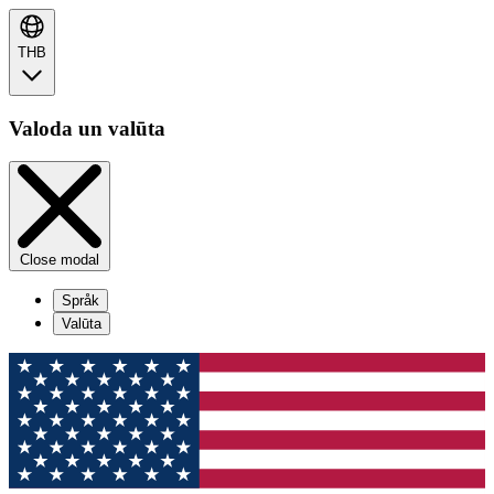
THB
Valoda un valūta
Close modal
Språk
Valūta