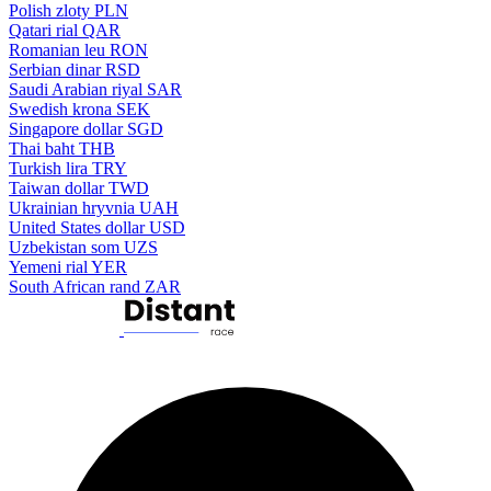
Polish zloty
PLN
Qatari rial
QAR
Romanian leu
RON
Serbian dinar
RSD
Saudi Arabian riyal
SAR
Swedish krona
SEK
Singapore dollar
SGD
Thai baht
THB
Turkish lira
TRY
Taiwan dollar
TWD
Ukrainian hryvnia
UAH
United States dollar
USD
Uzbekistan som
UZS
Yemeni rial
YER
South African rand
ZAR