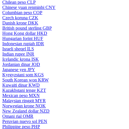
Chilean peso
CLP
Chinese yuan renminbi
CNY
Columbian peso
COP
Czech koruna
CZK
Danish krone
DKK
British pound sterling
GBP
Hong Kong dollar
HKD
Hungarian forint
HUF
Indonesian rupiah
IDR
Israeli sheqel
ILS
Indian rupee
INR
Icelandic krona
ISK
Jordanian dinar
JOD
Japanese yen
JPY
Kyrgyzstani som
KGS
South Korean won
KRW
Kuwaiti dinar
KWD
Kazakhstani tenge
KZT
Mexican peso
MXN
Malaysian ringgit
MYR
Norwegian krone
NOK
New Zealand dollar
NZD
Omani rial
OMR
Peruvian nuevo sol
PEN
Philippine peso
PHP