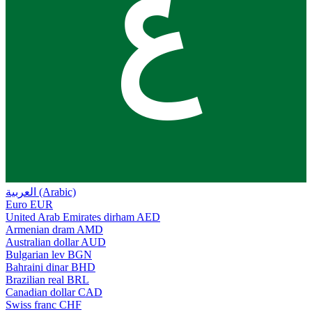
ع
العربية (Arabic)
Euro
EUR
United Arab Emirates dirham
AED
Armenian dram
AMD
Australian dollar
AUD
Bulgarian lev
BGN
Bahraini dinar
BHD
Brazilian real
BRL
Canadian dollar
CAD
Swiss franc
CHF