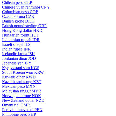
Chilean peso
CLP
Chinese yuan renminbi
CNY
Columbian peso
COP
Czech koruna
CZK
Danish krone
DKK
British pound sterling
GBP
Hong Kong dollar
HKD
Hungarian forint
HUF
Indonesian rupiah
IDR
Israeli sheqel
ILS
Indian rupee
INR
Icelandic krona
ISK
Jordanian dinar
JOD
Japanese yen
JPY
Kyrgyzstani som
KGS
South Korean won
KRW
Kuwaiti dinar
KWD
Kazakhstani tenge
KZT
Mexican peso
MXN
Malaysian ringgit
MYR
Norwegian krone
NOK
New Zealand dollar
NZD
Omani rial
OMR
Peruvian nuevo sol
PEN
Philippine peso
PHP