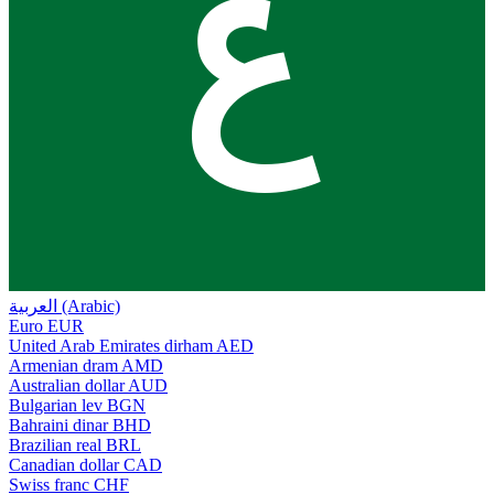
ع
العربية (Arabic)
Euro
EUR
United Arab Emirates dirham
AED
Armenian dram
AMD
Australian dollar
AUD
Bulgarian lev
BGN
Bahraini dinar
BHD
Brazilian real
BRL
Canadian dollar
CAD
Swiss franc
CHF