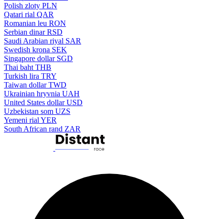
Polish zloty
PLN
Qatari rial
QAR
Romanian leu
RON
Serbian dinar
RSD
Saudi Arabian riyal
SAR
Swedish krona
SEK
Singapore dollar
SGD
Thai baht
THB
Turkish lira
TRY
Taiwan dollar
TWD
Ukrainian hryvnia
UAH
United States dollar
USD
Uzbekistan som
UZS
Yemeni rial
YER
South African rand
ZAR