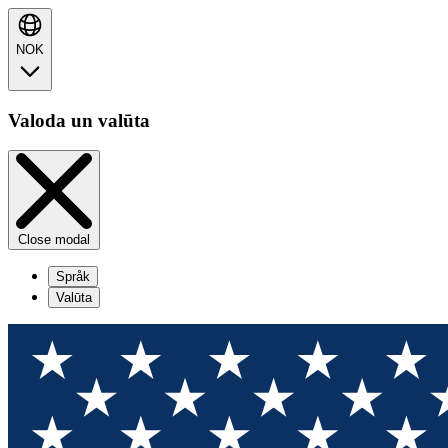
NOK
Valoda un valūta
Close modal
Språk
Valūta