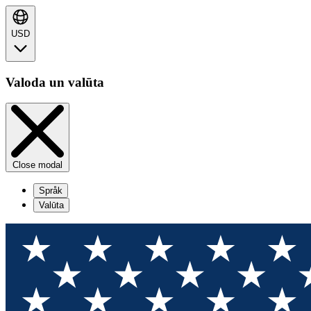
USD
Valoda un valūta
Close modal
Språk
Valūta