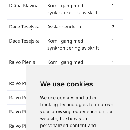
Diāna Kļaviņa
Kom i gang med
1
synkronisering av skritt
Dace Teseļska
Avslappende tur
2
Dace Teseļska
Kom i gang med
1
synkronisering av skritt
Raivo Pienis
Kom i gang med
1
synkronisering av skritt
We use cookies
Raivo Pienis
Liten stegfremgang
8
Raivo Pienis
Overgå det vanlige
7
We use cookies and other
tracking technologies to improve
Raivo Pienis
your browsing experience on our
Avslappende tur
2
website, to show you
personalized content and
Raivo Pienis
Morgensprett
4