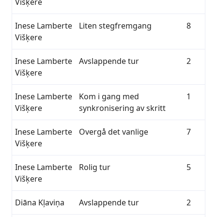
Višķere
Inese Lamberte
Liten stegfremgang
8
Višķere
Inese Lamberte
Avslappende tur
2
Višķere
Inese Lamberte
Kom i gang med
1
Višķere
synkronisering av skritt
Inese Lamberte
Overgå det vanlige
7
Višķere
Inese Lamberte
Rolig tur
5
Višķere
Diāna Kļaviņa
Avslappende tur
2