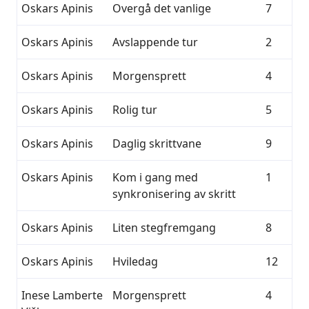
Oskars Apinis
Overgå det vanlige
7
Oskars Apinis
Avslappende tur
2
Oskars Apinis
Morgensprett
4
Oskars Apinis
Rolig tur
5
Oskars Apinis
Daglig skrittvane
9
Oskars Apinis
Kom i gang med
1
synkronisering av skritt
Oskars Apinis
Liten stegfremgang
8
Oskars Apinis
Hviledag
12
Inese Lamberte
Morgensprett
4