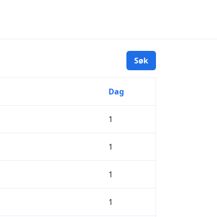
Dag
1
1
1
1