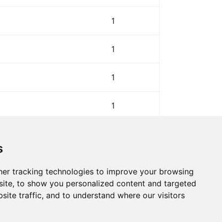
1
1
1
1
1
s
Neste
er tracking technologies to improve your browsing
ite, to show you personalized content and targeted
site traffic, and to understand where our visitors