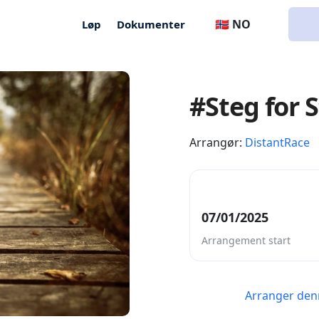
🇳🇴 NO
Løp
Dokumenter
#Steg for S
Arrangør:
DistantRace
07/01/2025
Arrangement start
Arranger den