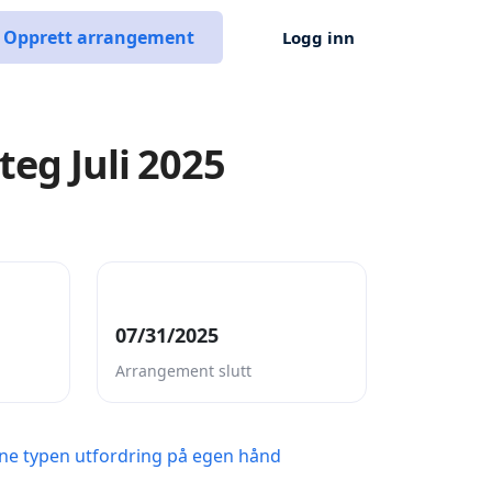
Opprett arrangement
Logg inn
teg Juli 2025
07/31/2025
Arrangement slutt
ne typen utfordring på egen hånd