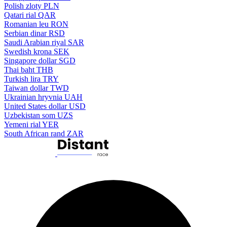
Polish zloty
PLN
Qatari rial
QAR
Romanian leu
RON
Serbian dinar
RSD
Saudi Arabian riyal
SAR
Swedish krona
SEK
Singapore dollar
SGD
Thai baht
THB
Turkish lira
TRY
Taiwan dollar
TWD
Ukrainian hryvnia
UAH
United States dollar
USD
Uzbekistan som
UZS
Yemeni rial
YER
South African rand
ZAR