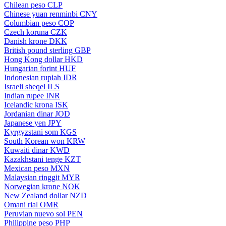
Chilean peso
CLP
Chinese yuan renminbi
CNY
Columbian peso
COP
Czech koruna
CZK
Danish krone
DKK
British pound sterling
GBP
Hong Kong dollar
HKD
Hungarian forint
HUF
Indonesian rupiah
IDR
Israeli sheqel
ILS
Indian rupee
INR
Icelandic krona
ISK
Jordanian dinar
JOD
Japanese yen
JPY
Kyrgyzstani som
KGS
South Korean won
KRW
Kuwaiti dinar
KWD
Kazakhstani tenge
KZT
Mexican peso
MXN
Malaysian ringgit
MYR
Norwegian krone
NOK
New Zealand dollar
NZD
Omani rial
OMR
Peruvian nuevo sol
PEN
Philippine peso
PHP