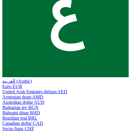
ع
العربية (Arabic)
Euro
EUR
United Arab Emirates dirham
AED
Armenian dram
AMD
Australian dollar
AUD
Bulgarian lev
BGN
Bahraini dinar
BHD
Brazilian real
BRL
Canadian dollar
CAD
Swiss franc
CHF