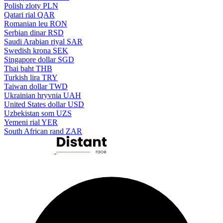
Polish zloty
PLN
Qatari rial
QAR
Romanian leu
RON
Serbian dinar
RSD
Saudi Arabian riyal
SAR
Swedish krona
SEK
Singapore dollar
SGD
Thai baht
THB
Turkish lira
TRY
Taiwan dollar
TWD
Ukrainian hryvnia
UAH
United States dollar
USD
Uzbekistan som
UZS
Yemeni rial
YER
South African rand
ZAR