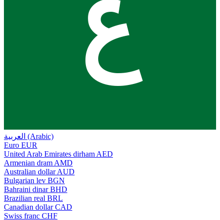
ع
العربية (Arabic)
Euro
EUR
United Arab Emirates dirham
AED
Armenian dram
AMD
Australian dollar
AUD
Bulgarian lev
BGN
Bahraini dinar
BHD
Brazilian real
BRL
Canadian dollar
CAD
Swiss franc
CHF