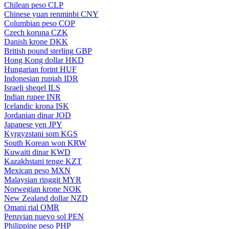
Chilean peso
CLP
Chinese yuan renminbi
CNY
Columbian peso
COP
Czech koruna
CZK
Danish krone
DKK
British pound sterling
GBP
Hong Kong dollar
HKD
Hungarian forint
HUF
Indonesian rupiah
IDR
Israeli sheqel
ILS
Indian rupee
INR
Icelandic krona
ISK
Jordanian dinar
JOD
Japanese yen
JPY
Kyrgyzstani som
KGS
South Korean won
KRW
Kuwaiti dinar
KWD
Kazakhstani tenge
KZT
Mexican peso
MXN
Malaysian ringgit
MYR
Norwegian krone
NOK
New Zealand dollar
NZD
Omani rial
OMR
Peruvian nuevo sol
PEN
Philippine peso
PHP