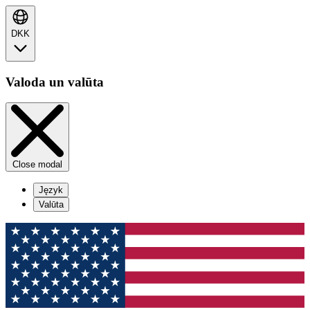
DKK
Valoda un valūta
Close modal
Język
Valūta