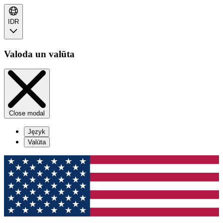
IDR
Valoda un valūta
Close modal
Język
Valūta