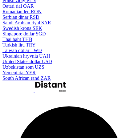
Polish zloty
PLN
Qatari rial
QAR
Romanian leu
RON
Serbian dinar
RSD
Saudi Arabian riyal
SAR
Swedish krona
SEK
Singapore dollar
SGD
Thai baht
THB
Turkish lira
TRY
Taiwan dollar
TWD
Ukrainian hryvnia
UAH
United States dollar
USD
Uzbekistan som
UZS
Yemeni rial
YER
South African rand
ZAR