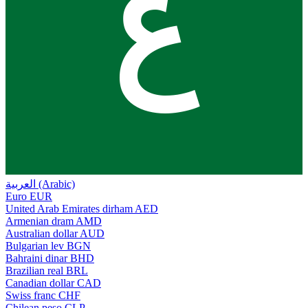
ع
العربية (Arabic)
Euro
EUR
United Arab Emirates dirham
AED
Armenian dram
AMD
Australian dollar
AUD
Bulgarian lev
BGN
Bahraini dinar
BHD
Brazilian real
BRL
Canadian dollar
CAD
Swiss franc
CHF
Chilean peso
CLP