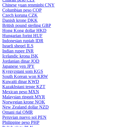
Chinese yuan renminbi
CNY
Columbian peso
COP
Czech koruna
CZK
Danish krone
DKK
British pound sterling
GBP
Hong Kong dollar
HKD
Hungarian forint
HUF
Indonesian rupiah
IDR
Israeli sheqel
ILS
Indian rupee
INR
Icelandic krona
ISK
Jordanian dinar
JOD
Japanese yen
JPY
Kyrgyzstani som
KGS
South Korean won
KRW
Kuwaiti dinar
KWD
Kazakhstani tenge
KZT
Mexican peso
MXN
Malaysian ringgit
MYR
Norwegian krone
NOK
New Zealand dollar
NZD
Omani rial
OMR
Peruvian nuevo sol
PEN
Philippine peso
PHP