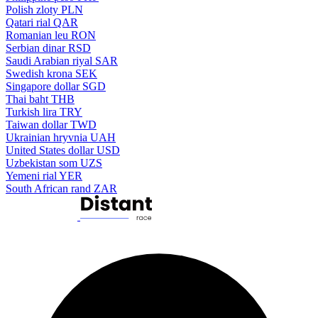
Polish zloty
PLN
Qatari rial
QAR
Romanian leu
RON
Serbian dinar
RSD
Saudi Arabian riyal
SAR
Swedish krona
SEK
Singapore dollar
SGD
Thai baht
THB
Turkish lira
TRY
Taiwan dollar
TWD
Ukrainian hryvnia
UAH
United States dollar
USD
Uzbekistan som
UZS
Yemeni rial
YER
South African rand
ZAR