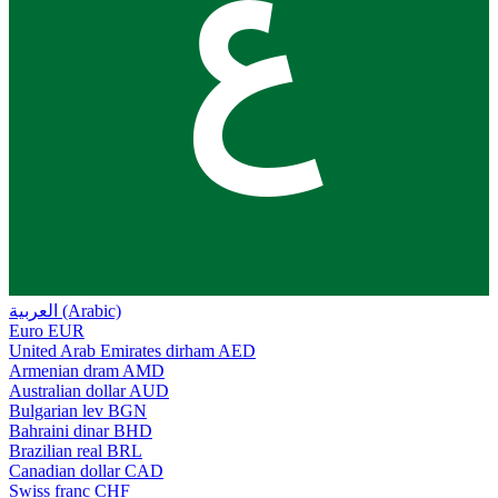
ع
العربية (Arabic)
Euro
EUR
United Arab Emirates dirham
AED
Armenian dram
AMD
Australian dollar
AUD
Bulgarian lev
BGN
Bahraini dinar
BHD
Brazilian real
BRL
Canadian dollar
CAD
Swiss franc
CHF