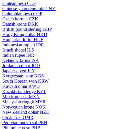
Chilean peso
CLP
Chinese yuan renminbi
CNY
Columbian peso
COP
Czech koruna
CZK
Danish krone
DKK
British pound sterling
GBP
Hong Kong dollar
HKD
Hungarian forint
HUF
Indonesian rupiah
IDR
Israeli sheqel
ILS
Indian rupee
INR
Icelandic krona
ISK
Jordanian dinar
JOD
Japanese yen
JPY
Kyrgyzstani som
KGS
South Korean won
KRW
Kuwaiti dinar
KWD
Kazakhstani tenge
KZT
Mexican peso
MXN
Malaysian ringgit
MYR
Norwegian krone
NOK
New Zealand dollar
NZD
Omani rial
OMR
Peruvian nuevo sol
PEN
Philippine peso
PHP