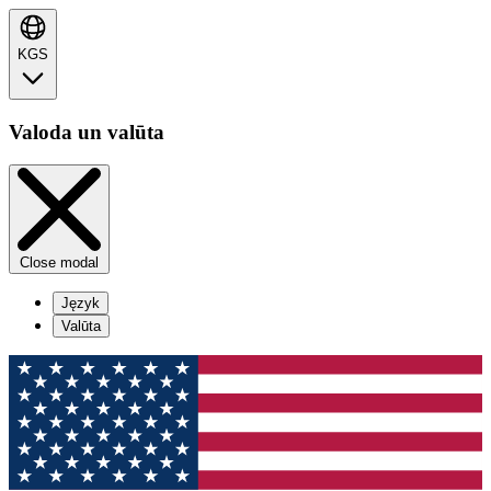
KGS
Valoda un valūta
Close modal
Język
Valūta