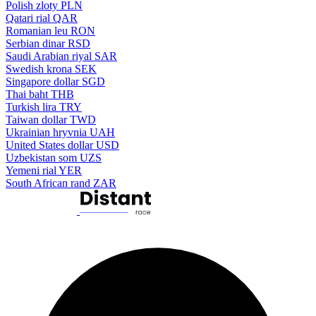
Polish zloty
PLN
Qatari rial
QAR
Romanian leu
RON
Serbian dinar
RSD
Saudi Arabian riyal
SAR
Swedish krona
SEK
Singapore dollar
SGD
Thai baht
THB
Turkish lira
TRY
Taiwan dollar
TWD
Ukrainian hryvnia
UAH
United States dollar
USD
Uzbekistan som
UZS
Yemeni rial
YER
South African rand
ZAR