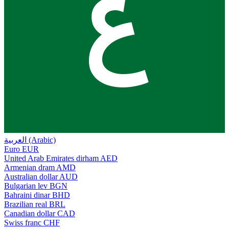
ع
العربية (Arabic)
Euro
EUR
United Arab Emirates dirham
AED
Armenian dram
AMD
Australian dollar
AUD
Bulgarian lev
BGN
Bahraini dinar
BHD
Brazilian real
BRL
Canadian dollar
CAD
Swiss franc
CHF