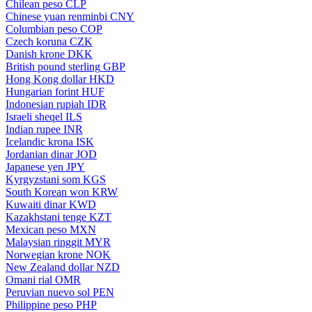
Chilean peso
CLP
Chinese yuan renminbi
CNY
Columbian peso
COP
Czech koruna
CZK
Danish krone
DKK
British pound sterling
GBP
Hong Kong dollar
HKD
Hungarian forint
HUF
Indonesian rupiah
IDR
Israeli sheqel
ILS
Indian rupee
INR
Icelandic krona
ISK
Jordanian dinar
JOD
Japanese yen
JPY
Kyrgyzstani som
KGS
South Korean won
KRW
Kuwaiti dinar
KWD
Kazakhstani tenge
KZT
Mexican peso
MXN
Malaysian ringgit
MYR
Norwegian krone
NOK
New Zealand dollar
NZD
Omani rial
OMR
Peruvian nuevo sol
PEN
Philippine peso
PHP