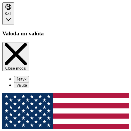
KZT
Valoda un valūta
Close modal
Język
Valūta