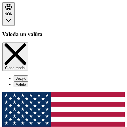
NOK
Valoda un valūta
Close modal
Język
Valūta