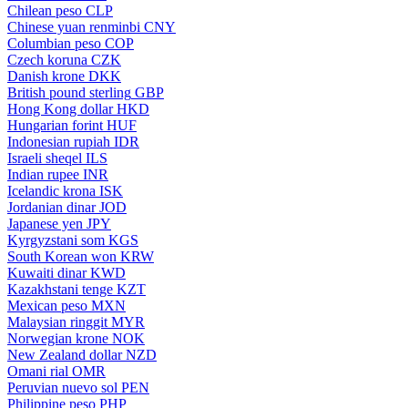
Chilean peso
CLP
Chinese yuan renminbi
CNY
Columbian peso
COP
Czech koruna
CZK
Danish krone
DKK
British pound sterling
GBP
Hong Kong dollar
HKD
Hungarian forint
HUF
Indonesian rupiah
IDR
Israeli sheqel
ILS
Indian rupee
INR
Icelandic krona
ISK
Jordanian dinar
JOD
Japanese yen
JPY
Kyrgyzstani som
KGS
South Korean won
KRW
Kuwaiti dinar
KWD
Kazakhstani tenge
KZT
Mexican peso
MXN
Malaysian ringgit
MYR
Norwegian krone
NOK
New Zealand dollar
NZD
Omani rial
OMR
Peruvian nuevo sol
PEN
Philippine peso
PHP