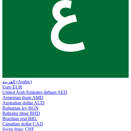
ع
العربية (Arabic)
Euro
EUR
United Arab Emirates dirham
AED
Armenian dram
AMD
Australian dollar
AUD
Bulgarian lev
BGN
Bahraini dinar
BHD
Brazilian real
BRL
Canadian dollar
CAD
Swiss franc
CHF