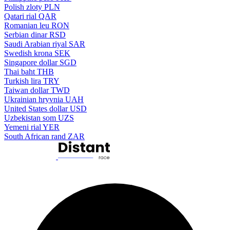
Polish zloty
PLN
Qatari rial
QAR
Romanian leu
RON
Serbian dinar
RSD
Saudi Arabian riyal
SAR
Swedish krona
SEK
Singapore dollar
SGD
Thai baht
THB
Turkish lira
TRY
Taiwan dollar
TWD
Ukrainian hryvnia
UAH
United States dollar
USD
Uzbekistan som
UZS
Yemeni rial
YER
South African rand
ZAR