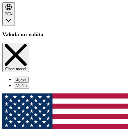
PEN
Valoda un valūta
Close modal
Język
Valūta