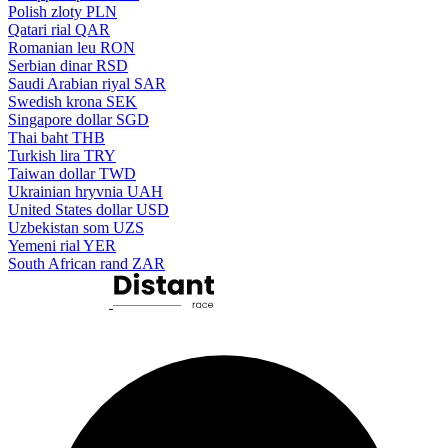
Polish zloty
PLN
Qatari rial
QAR
Romanian leu
RON
Serbian dinar
RSD
Saudi Arabian riyal
SAR
Swedish krona
SEK
Singapore dollar
SGD
Thai baht
THB
Turkish lira
TRY
Taiwan dollar
TWD
Ukrainian hryvnia
UAH
United States dollar
USD
Uzbekistan som
UZS
Yemeni rial
YER
South African rand
ZAR