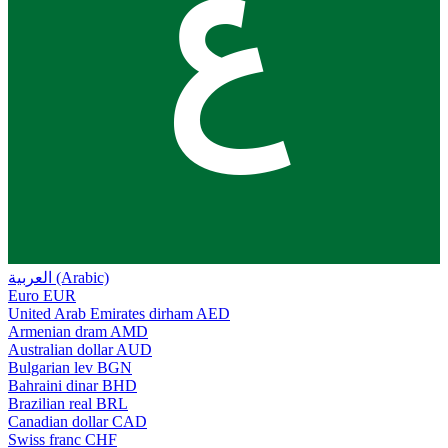
ع
العربية (Arabic)
Euro
EUR
United Arab Emirates dirham
AED
Armenian dram
AMD
Australian dollar
AUD
Bulgarian lev
BGN
Bahraini dinar
BHD
Brazilian real
BRL
Canadian dollar
CAD
Swiss franc
CHF