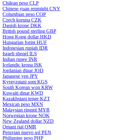
Chilean peso
CLP
Chinese yuan renminbi
CNY
Columbian peso
COP
Czech koruna
CZK
Danish krone
DKK
British pound sterling
GBP
Hong Kong dollar
HKD
Hungarian forint
HUF
Indonesian rupiah
IDR
Israeli sheqel
ILS
Indian rupee
INR
Icelandic krona
ISK
Jordanian dinar
JOD
Japanese yen
JPY
Kyrgyzstani som
KGS
South Korean won
KRW
Kuwaiti dinar
KWD
Kazakhstani tenge
KZT
Mexican peso
MXN
Malaysian ringgit
MYR
Norwegian krone
NOK
New Zealand dollar
NZD
Omani rial
OMR
Peruvian nuevo sol
PEN
Philippine peso
PHP