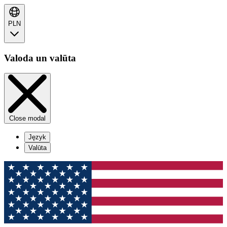
PLN
Valoda un valūta
Close modal
Język
Valūta