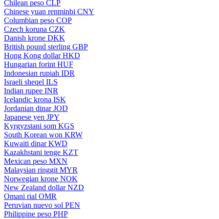
Chilean peso
CLP
Chinese yuan renminbi
CNY
Columbian peso
COP
Czech koruna
CZK
Danish krone
DKK
British pound sterling
GBP
Hong Kong dollar
HKD
Hungarian forint
HUF
Indonesian rupiah
IDR
Israeli sheqel
ILS
Indian rupee
INR
Icelandic krona
ISK
Jordanian dinar
JOD
Japanese yen
JPY
Kyrgyzstani som
KGS
South Korean won
KRW
Kuwaiti dinar
KWD
Kazakhstani tenge
KZT
Mexican peso
MXN
Malaysian ringgit
MYR
Norwegian krone
NOK
New Zealand dollar
NZD
Omani rial
OMR
Peruvian nuevo sol
PEN
Philippine peso
PHP