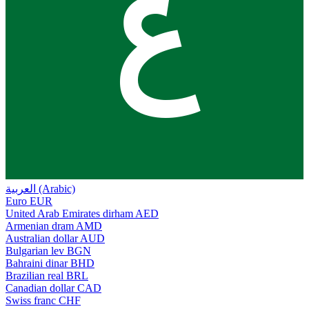
ع
العربية (Arabic)
Euro
EUR
United Arab Emirates dirham
AED
Armenian dram
AMD
Australian dollar
AUD
Bulgarian lev
BGN
Bahraini dinar
BHD
Brazilian real
BRL
Canadian dollar
CAD
Swiss franc
CHF