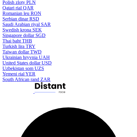
Polish zloty
PLN
Qatari rial
QAR
Romanian leu
RON
Serbian dinar
RSD
Saudi Arabian riyal
SAR
Swedish krona
SEK
Singapore dollar
SGD
Thai baht
THB
Turkish lira
TRY
Taiwan dollar
TWD
Ukrainian hryvnia
UAH
United States dollar
USD
Uzbekistan som
UZS
Yemeni rial
YER
South African rand
ZAR