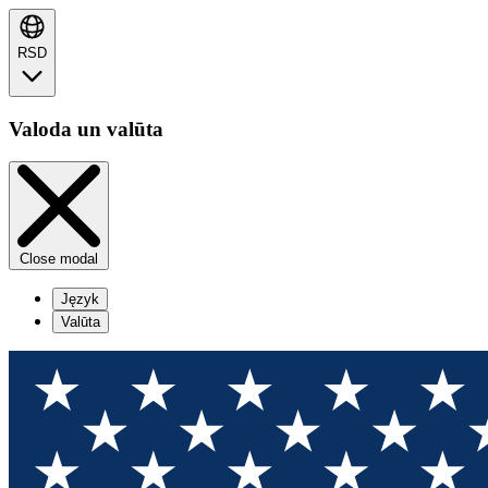
RSD
Valoda un valūta
Close modal
Język
Valūta