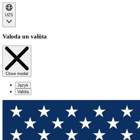
UZS
Valoda un valūta
Close modal
Język
Valūta