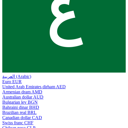
ع
العربية (Arabic)
Euro
EUR
United Arab Emirates dirham
AED
Armenian dram
AMD
Australian dollar
AUD
Bulgarian lev
BGN
Bahraini dinar
BHD
Brazilian real
BRL
Canadian dollar
CAD
Swiss franc
CHF
Chilean peso
CLP