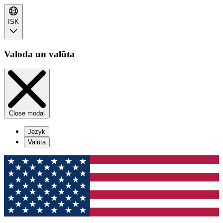
ISK
Valoda un valūta
Close modal
Język
Valūta