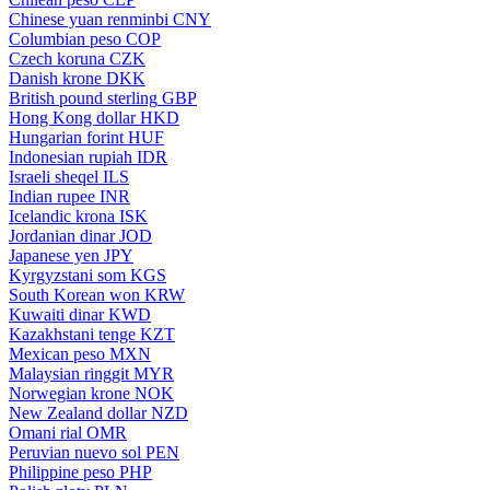
Chinese yuan renminbi
CNY
Columbian peso
COP
Czech koruna
CZK
Danish krone
DKK
British pound sterling
GBP
Hong Kong dollar
HKD
Hungarian forint
HUF
Indonesian rupiah
IDR
Israeli sheqel
ILS
Indian rupee
INR
Icelandic krona
ISK
Jordanian dinar
JOD
Japanese yen
JPY
Kyrgyzstani som
KGS
South Korean won
KRW
Kuwaiti dinar
KWD
Kazakhstani tenge
KZT
Mexican peso
MXN
Malaysian ringgit
MYR
Norwegian krone
NOK
New Zealand dollar
NZD
Omani rial
OMR
Peruvian nuevo sol
PEN
Philippine peso
PHP