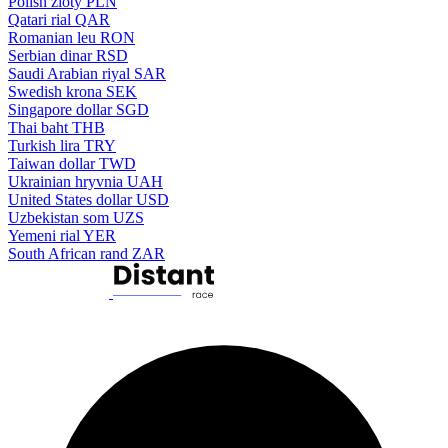
Polish zloty
PLN
Qatari rial
QAR
Romanian leu
RON
Serbian dinar
RSD
Saudi Arabian riyal
SAR
Swedish krona
SEK
Singapore dollar
SGD
Thai baht
THB
Turkish lira
TRY
Taiwan dollar
TWD
Ukrainian hryvnia
UAH
United States dollar
USD
Uzbekistan som
UZS
Yemeni rial
YER
South African rand
ZAR