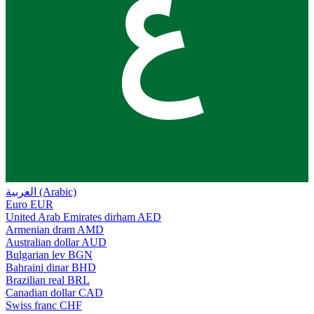
ع
العربية (Arabic)
Euro
EUR
United Arab Emirates dirham
AED
Armenian dram
AMD
Australian dollar
AUD
Bulgarian lev
BGN
Bahraini dinar
BHD
Brazilian real
BRL
Canadian dollar
CAD
Swiss franc
CHF