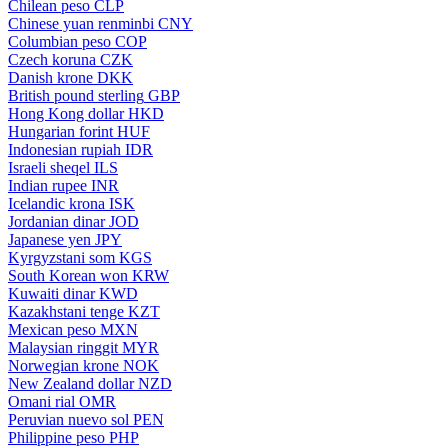
Chilean peso
CLP
Chinese yuan renminbi
CNY
Columbian peso
COP
Czech koruna
CZK
Danish krone
DKK
British pound sterling
GBP
Hong Kong dollar
HKD
Hungarian forint
HUF
Indonesian rupiah
IDR
Israeli sheqel
ILS
Indian rupee
INR
Icelandic krona
ISK
Jordanian dinar
JOD
Japanese yen
JPY
Kyrgyzstani som
KGS
South Korean won
KRW
Kuwaiti dinar
KWD
Kazakhstani tenge
KZT
Mexican peso
MXN
Malaysian ringgit
MYR
Norwegian krone
NOK
New Zealand dollar
NZD
Omani rial
OMR
Peruvian nuevo sol
PEN
Philippine peso
PHP