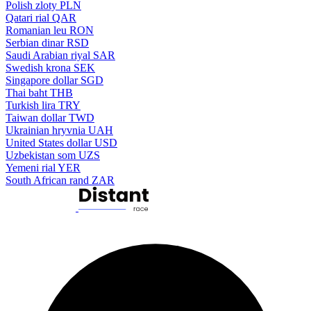
Polish zloty
PLN
Qatari rial
QAR
Romanian leu
RON
Serbian dinar
RSD
Saudi Arabian riyal
SAR
Swedish krona
SEK
Singapore dollar
SGD
Thai baht
THB
Turkish lira
TRY
Taiwan dollar
TWD
Ukrainian hryvnia
UAH
United States dollar
USD
Uzbekistan som
UZS
Yemeni rial
YER
South African rand
ZAR