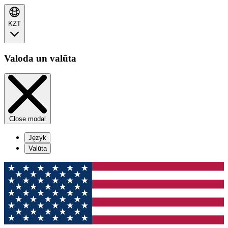
KZT
Valoda un valūta
Close modal
Język
Valūta