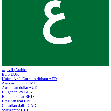
ع
العربية (Arabic)
Euro
EUR
United Arab Emirates dirham
AED
Armenian dram
AMD
Australian dollar
AUD
Bulgarian lev
BGN
Bahraini dinar
BHD
Brazilian real
BRL
Canadian dollar
CAD
Swiss franc
CHF