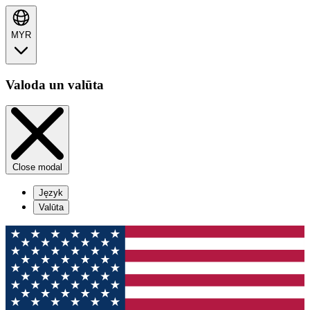
MYR
Valoda un valūta
Close modal
Język
Valūta