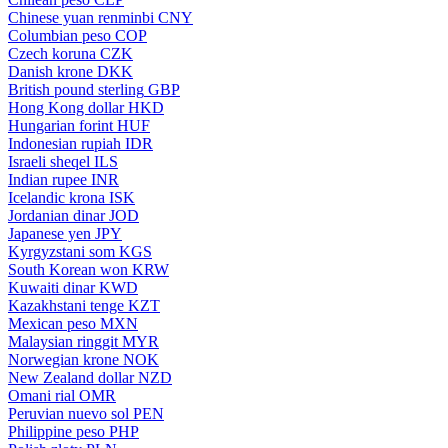
Chinese yuan renminbi
CNY
Columbian peso
COP
Czech koruna
CZK
Danish krone
DKK
British pound sterling
GBP
Hong Kong dollar
HKD
Hungarian forint
HUF
Indonesian rupiah
IDR
Israeli sheqel
ILS
Indian rupee
INR
Icelandic krona
ISK
Jordanian dinar
JOD
Japanese yen
JPY
Kyrgyzstani som
KGS
South Korean won
KRW
Kuwaiti dinar
KWD
Kazakhstani tenge
KZT
Mexican peso
MXN
Malaysian ringgit
MYR
Norwegian krone
NOK
New Zealand dollar
NZD
Omani rial
OMR
Peruvian nuevo sol
PEN
Philippine peso
PHP