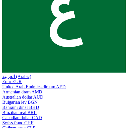
ع
العربية (Arabic)
Euro
EUR
United Arab Emirates dirham
AED
Armenian dram
AMD
Australian dollar
AUD
Bulgarian lev
BGN
Bahraini dinar
BHD
Brazilian real
BRL
Canadian dollar
CAD
Swiss franc
CHF
Chilean peso
CLP