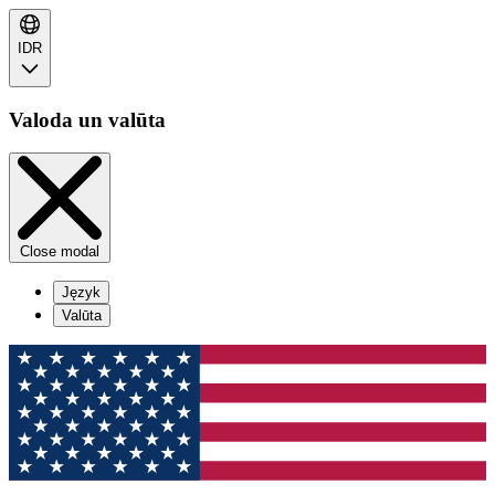
IDR
Valoda un valūta
Close modal
Język
Valūta