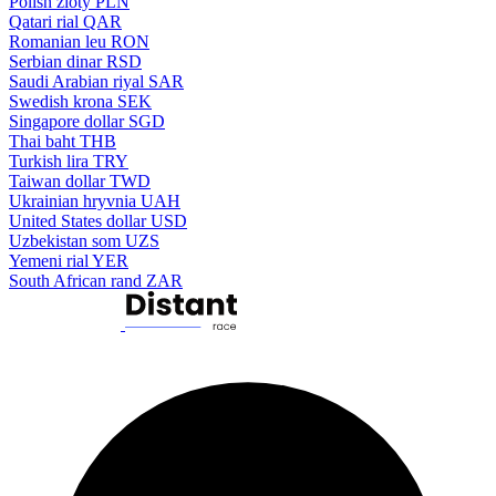
Polish zloty
PLN
Qatari rial
QAR
Romanian leu
RON
Serbian dinar
RSD
Saudi Arabian riyal
SAR
Swedish krona
SEK
Singapore dollar
SGD
Thai baht
THB
Turkish lira
TRY
Taiwan dollar
TWD
Ukrainian hryvnia
UAH
United States dollar
USD
Uzbekistan som
UZS
Yemeni rial
YER
South African rand
ZAR