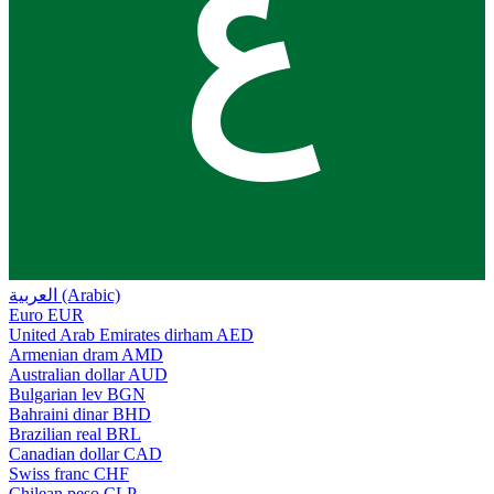
ع
العربية (Arabic)
Euro
EUR
United Arab Emirates dirham
AED
Armenian dram
AMD
Australian dollar
AUD
Bulgarian lev
BGN
Bahraini dinar
BHD
Brazilian real
BRL
Canadian dollar
CAD
Swiss franc
CHF
Chilean peso
CLP