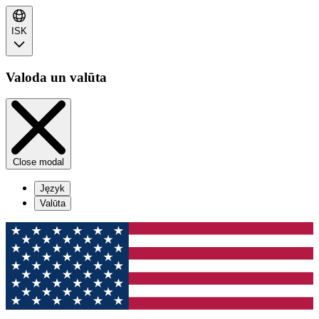
ISK
Valoda un valūta
Close modal
Język
Valūta