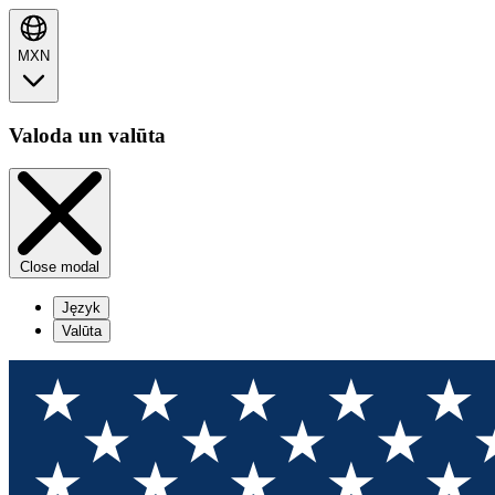
MXN
Valoda un valūta
Close modal
Język
Valūta