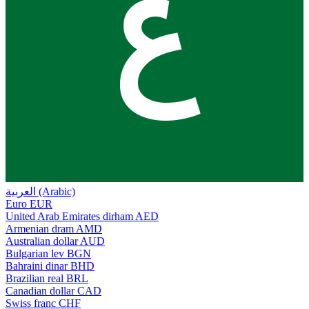
ع
العربية (Arabic)
Euro
EUR
United Arab Emirates dirham
AED
Armenian dram
AMD
Australian dollar
AUD
Bulgarian lev
BGN
Bahraini dinar
BHD
Brazilian real
BRL
Canadian dollar
CAD
Swiss franc
CHF