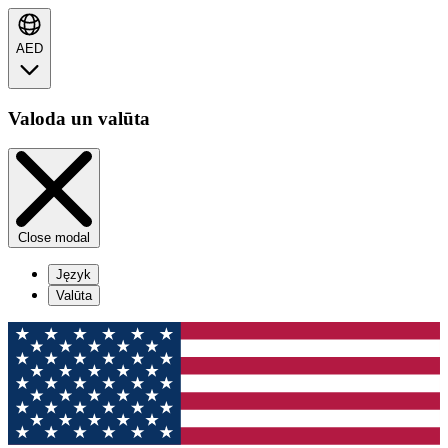
AED
Valoda un valūta
Close modal
Język
Valūta