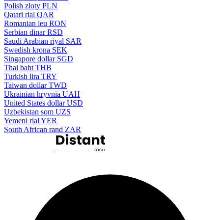
Polish zloty
PLN
Qatari rial
QAR
Romanian leu
RON
Serbian dinar
RSD
Saudi Arabian riyal
SAR
Swedish krona
SEK
Singapore dollar
SGD
Thai baht
THB
Turkish lira
TRY
Taiwan dollar
TWD
Ukrainian hryvnia
UAH
United States dollar
USD
Uzbekistan som
UZS
Yemeni rial
YER
South African rand
ZAR