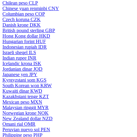
Chilean peso
CLP
Chinese yuan renminbi
CNY
Columbian peso
COP
Czech koruna
CZK
Danish krone
DKK
British pound sterling
GBP
Hong Kong dollar
HKD
Hungarian forint
HUF
Indonesian rupiah
IDR
Israeli sheqel
ILS
Indian rupee
INR
Icelandic krona
ISK
Jordanian dinar
JOD
Japanese yen
JPY
Kyrgyzstani som
KGS
South Korean won
KRW
Kuwaiti dinar
KWD
Kazakhstani tenge
KZT
Mexican peso
MXN
Malaysian ringgit
MYR
Norwegian krone
NOK
New Zealand dollar
NZD
Omani rial
OMR
Peruvian nuevo sol
PEN
Philippine peso
PHP