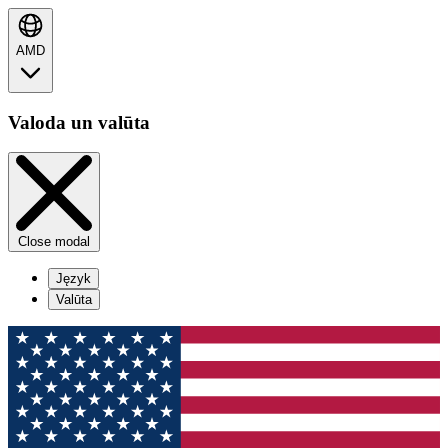
AMD
Valoda un valūta
Close modal
Język
Valūta