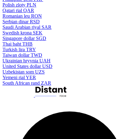
Polish zloty
PLN
Qatari rial
QAR
Romanian leu
RON
Serbian dinar
RSD
Saudi Arabian riyal
SAR
Swedish krona
SEK
Singapore dollar
SGD
Thai baht
THB
Turkish lira
TRY
Taiwan dollar
TWD
Ukrainian hryvnia
UAH
United States dollar
USD
Uzbekistan som
UZS
Yemeni rial
YER
South African rand
ZAR