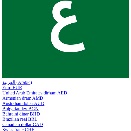
ع
العربية (Arabic)
Euro
EUR
United Arab Emirates dirham
AED
Armenian dram
AMD
Australian dollar
AUD
Bulgarian lev
BGN
Bahraini dinar
BHD
Brazilian real
BRL
Canadian dollar
CAD
Swiss franc
CHF