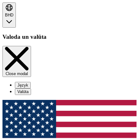
BHD
Valoda un valūta
Close modal
Język
Valūta