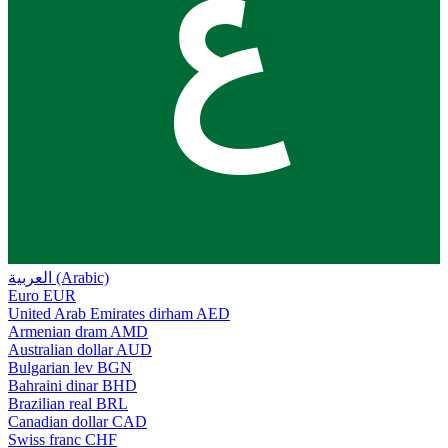
ع
العربية (Arabic)
Euro
EUR
United Arab Emirates dirham
AED
Armenian dram
AMD
Australian dollar
AUD
Bulgarian lev
BGN
Bahraini dinar
BHD
Brazilian real
BRL
Canadian dollar
CAD
Swiss franc
CHF