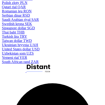
Polish zloty
PLN
Qatari rial
QAR
Romanian leu
RON
Serbian dinar
RSD
Saudi Arabian riyal
SAR
Swedish krona
SEK
Singapore dollar
SGD
Thai baht
THB
Turkish lira
TRY
Taiwan dollar
TWD
Ukrainian hryvnia
UAH
United States dollar
USD
Uzbekistan som
UZS
Yemeni rial
YER
South African rand
ZAR