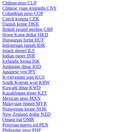
Chilean peso
CLP
Chinese yuan renminbi
CNY
Columbian peso
COP
Czech koruna
CZK
Danish krone
DKK
British pound sterling
GBP
Hong Kong dollar
HKD
Hungarian forint
HUF
Indonesian rupiah
IDR
Israeli sheqel
ILS
Indian rupee
INR
Icelandic krona
ISK
Jordanian dinar
JOD
Japanese yen
JPY
Kyrgyzstani som
KGS
South Korean won
KRW
Kuwaiti dinar
KWD
Kazakhstani tenge
KZT
Mexican peso
MXN
Malaysian ringgit
MYR
Norwegian krone
NOK
New Zealand dollar
NZD
Omani rial
OMR
Peruvian nuevo sol
PEN
Philippine peso
PHP