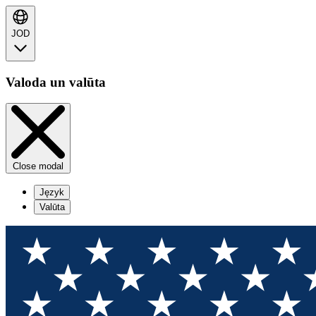
JOD
Valoda un valūta
Close modal
Język
Valūta