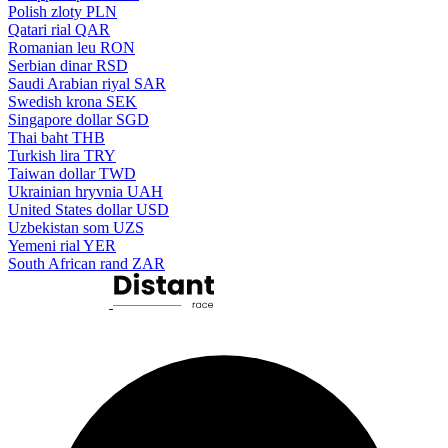
Polish zloty
PLN
Qatari rial
QAR
Romanian leu
RON
Serbian dinar
RSD
Saudi Arabian riyal
SAR
Swedish krona
SEK
Singapore dollar
SGD
Thai baht
THB
Turkish lira
TRY
Taiwan dollar
TWD
Ukrainian hryvnia
UAH
United States dollar
USD
Uzbekistan som
UZS
Yemeni rial
YER
South African rand
ZAR