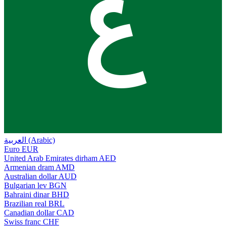
ع
العربية (Arabic)
Euro
EUR
United Arab Emirates dirham
AED
Armenian dram
AMD
Australian dollar
AUD
Bulgarian lev
BGN
Bahraini dinar
BHD
Brazilian real
BRL
Canadian dollar
CAD
Swiss franc
CHF