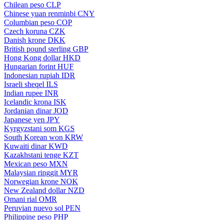
Chilean peso
CLP
Chinese yuan renminbi
CNY
Columbian peso
COP
Czech koruna
CZK
Danish krone
DKK
British pound sterling
GBP
Hong Kong dollar
HKD
Hungarian forint
HUF
Indonesian rupiah
IDR
Israeli sheqel
ILS
Indian rupee
INR
Icelandic krona
ISK
Jordanian dinar
JOD
Japanese yen
JPY
Kyrgyzstani som
KGS
South Korean won
KRW
Kuwaiti dinar
KWD
Kazakhstani tenge
KZT
Mexican peso
MXN
Malaysian ringgit
MYR
Norwegian krone
NOK
New Zealand dollar
NZD
Omani rial
OMR
Peruvian nuevo sol
PEN
Philippine peso
PHP