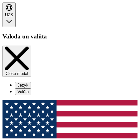
UZS
Valoda un valūta
Close modal
Język
Valūta