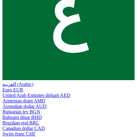
ع
العربية (Arabic)
Euro
EUR
United Arab Emirates dirham
AED
Armenian dram
AMD
Australian dollar
AUD
Bulgarian lev
BGN
Bahraini dinar
BHD
Brazilian real
BRL
Canadian dollar
CAD
Swiss franc
CHF