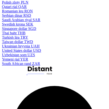
Polish zloty
PLN
Qatari rial
QAR
Romanian leu
RON
Serbian dinar
RSD
Saudi Arabian riyal
SAR
Swedish krona
SEK
Singapore dollar
SGD
Thai baht
THB
Turkish lira
TRY
Taiwan dollar
TWD
Ukrainian hryvnia
UAH
United States dollar
USD
Uzbekistan som
UZS
Yemeni rial
YER
South African rand
ZAR