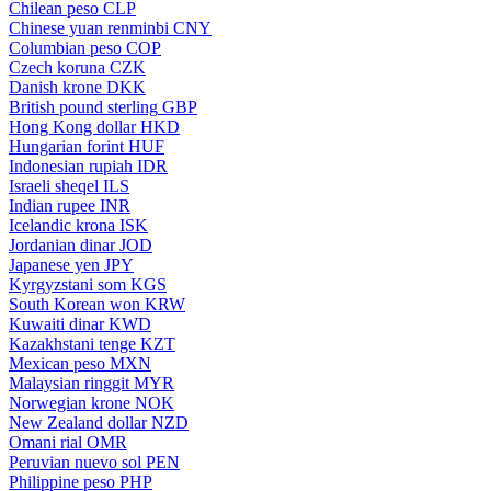
Chilean peso
CLP
Chinese yuan renminbi
CNY
Columbian peso
COP
Czech koruna
CZK
Danish krone
DKK
British pound sterling
GBP
Hong Kong dollar
HKD
Hungarian forint
HUF
Indonesian rupiah
IDR
Israeli sheqel
ILS
Indian rupee
INR
Icelandic krona
ISK
Jordanian dinar
JOD
Japanese yen
JPY
Kyrgyzstani som
KGS
South Korean won
KRW
Kuwaiti dinar
KWD
Kazakhstani tenge
KZT
Mexican peso
MXN
Malaysian ringgit
MYR
Norwegian krone
NOK
New Zealand dollar
NZD
Omani rial
OMR
Peruvian nuevo sol
PEN
Philippine peso
PHP